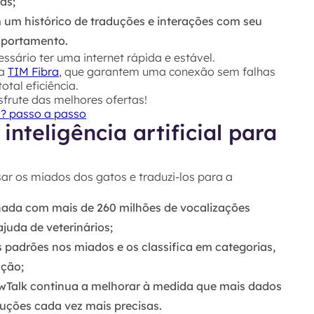
as;
 um histórico de traduções e interações com seu
mportamento.
ssário ter uma internet rápida e estável.
da
TIM Fibra
, que garantem uma conexão sem falhas
tal eficiência.
frute das melhores ofertas!
? passo a passo
nteligência artificial para
ar os miados dos gatos e traduzi-los para a
inada com mais de
260 milhões
de vocalizações
juda de veterinários;
 padrões nos miados e os classifica em categorias,
nção;
wTalk
continua a melhorar à medida que mais dados
duções cada vez mais precisas.