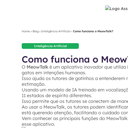
Home
>
Blog
>
Inteligência Artificial
>
Como funciona o MeowTalk?
Inteligência Artificial
Como funciona o Meow
O
MeowTalk
é um aplicativo inovador que utiliza i
gatos em intenções humanas.
Isso ajuda os tutores de gatinhos a entenderem 
estimação.
Usando um modelo de IA treinado em vocalizações
11 estados de espírito diferentes.
Isso permite que os tutores se conectem de man
Ao usar o MeowTalk, os tutores podem identific
está querendo atenção, facilitando o cuidado co
Vem conhecer as principais funções do MeowTalk
esse aplicativo.