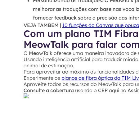
Personalizando as traduções
: O
MeowTalk
pe
melhorar as traduções com base nas vocaliza
fornecer feedback sobre a precisão das inte
VEJA TAMBÉM |
10 funções do Canvas que pouc
Com um plano TIM Fibra f
MeowTalk para falar com
O
MeowTalk
oferece uma maneira inovadora de 
Usando inteligência artificial para traduzir mia
animal de estimação.
Para aproveitar ao máximo as funcionalidades d
Experimente os
planos de fibra óptica da TIM Li
Aproveite todos os recursos do MeowTalk para 
Consulte a cobertura
usando o
CEP
aqui no
Assi