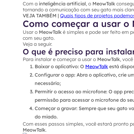
Com a
inteligência artificial
, o
MeowTalk
consegu
tornando a comunicação com seu gato mais clara
VEJA TAMBÉM |
Quais tipos de projetos podemo
Como começar a usar o 
Usar o
MeowTalk
é simples e pode ser feito em 
com seu gato.
Veja a seguir.
O que é preciso para instala
Para instalar e começar a usar o
MeowTalk
, você
Baixar o aplicativo
: O
MeowTalk
está dispo
Configurar o app
: Abra o aplicativo, crie
necessário;
Permitir o acesso ao microfone
: O app prec
permissão para acessar o microfone do seu
Começar a gravar
: Sempre que seu gato vo
do miado.
Com esses passos simples, você estará pronto p
MeowTalk
.