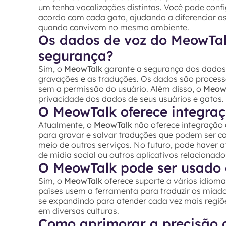
um tenha vocalizações distintas. Você pode conf
acordo com cada gato, ajudando a diferenciar a
quando convivem no mesmo ambiente.
Os dados de voz do MeowTa
segurança?
Sim, o
MeowTalk
garante a segurança dos dados 
gravações e as traduções. Os dados são proces
sem a permissão do usuário. Além disso, o
Meow
privacidade dos dados de seus usuários e gatos.
O MeowTalk oferece integraç
Atualmente, o
MeowTalk
não oferece integração 
para gravar e salvar traduções que podem ser c
meio de outros serviços. No futuro, pode haver 
de mídia social ou outros aplicativos relacionad
O MeowTalk pode ser usado 
Sim, o
MeowTalk
oferece suporte a vários idioma
países usem a ferramenta para traduzir os miad
se expandindo para atender cada vez mais regiõe
em diversas culturas.
Como aprimorar a precisão 