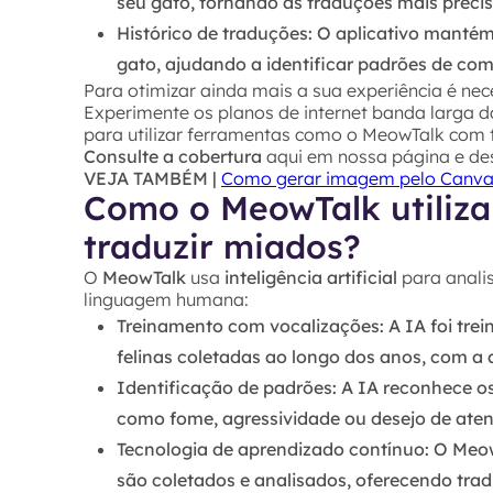
seu gato, tornando as traduções mais precis
Histórico de traduções
: O aplicativo mantém
gato, ajudando a identificar padrões de co
Para otimizar ainda mais a sua experiência é nece
Experimente os planos de internet banda larga 
para utilizar ferramentas como o MeowTalk com to
Consulte a cobertura
aqui em nossa página e des
VEJA TAMBÉM |
Como gerar imagem pelo Canva
Como o MeowTalk utiliza i
traduzir miados?
O
MeowTalk
usa
inteligência artificial
para analis
linguagem humana:
Treinamento com vocalizações
: A
IA
foi tre
felinas coletadas ao longo dos anos, com a a
Identificação de padrões
: A
IA
reconhece os
como fome, agressividade ou desejo de ate
Tecnologia de aprendizado contínuo
: O
Meo
são coletados e analisados, oferecendo tra