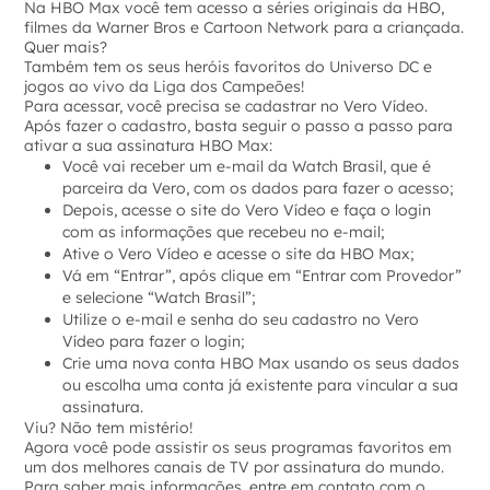
Na HBO Max você tem acesso a séries originais da HBO,
filmes da Warner Bros e Cartoon Network para a criançada.
Quer mais?
Também tem os seus heróis favoritos do Universo DC e
jogos ao vivo da Liga dos Campeões!
Para acessar, você precisa se cadastrar no Vero Vídeo.
Após fazer o cadastro, basta seguir o passo a passo para
ativar a sua assinatura HBO Max:
Você vai receber um e-mail da Watch Brasil, que é
parceira da Vero, com os dados para fazer o acesso;
Depois, acesse o site do Vero Vídeo e faça o login
com as informações que recebeu no e-mail;
Ative o Vero Vídeo e acesse o site da HBO Max;
Vá em “Entrar”, após clique em “Entrar com Provedor”
e selecione “Watch Brasil”;
Utilize o e-mail e senha do seu cadastro no Vero
Vídeo para fazer o login;
Crie uma nova conta HBO Max usando os seus dados
ou escolha uma conta já existente para vincular a sua
assinatura.
Viu? Não tem mistério!
Agora você pode assistir os seus programas favoritos em
um dos melhores canais de TV por assinatura do mundo.
Para saber mais informações, entre em contato com o