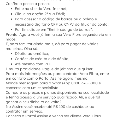
Confira o passo a passo:
Entre no site da Vero Internet;
Clique na opção 2ª Via Fácil;
Para acessar o código de barras ou o boleto é
necessário digitar o CPF ou CNPJ do titular da conta;
Por fim, clique em “Emitir código de barras”.
Pronto! Agora você já tem a sua Vero Fibra segunda via em
mãos.
E, para facilitar ainda mais, dá para pagar de várias
maneiras. Olha só:
Débito automático;
Cartões de crédito e de débito;
Até mesmo com PIX.
É muita praticidade! Pague do jeitinho que quiser.
Para mais informações ou para contratar Vero Fibra, entre
em contato com o Portal Assine agora mesmo!
Mande mensagem para o WhatsApp 0800 678 8000 e
converse com um especialista.
Compare os preços e planos disponíveis na sua localidade
e tenha acesso a um serviço qualificado. Ah, e que tal
ganhar o seu dinheiro de volta?
No Assine você recebe até R$ 100 de cashback ao
contratar um serviço.
Conheça o Portal Assine e venha ser cliente Vero Fibra.