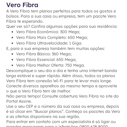
Vero Fibra
A Vero Fibra tem planos perfeitos para todos os gostos e
bolsos. Para a sua casa ou empresa, tem um pacote Vero
Fibra te esperando.
Quer ver só? Confira algumas opções para sua residência:
Vero Fibra Econômico: 300 Mega;
Vero Fibra Mais Completo: 650 Mega;
Vero Fibra Ultravelocidade: 1 Giga.
E, para a sua empresa também tem muitas opções:
Vero Fibra Básico: 360 Mega;
Vero Fibra Essencial: 650 Mega;
Vero Fibra Melhor Oferta: 750 Mega.
Descomplique o seu dia a dia e tenha uma internet banda
larga estável e super rápida. Além disso, todos os planos
Vero Fibra tem conexão Wi-Fi para te levar mais longe.
Conecte diversos aparelhos ao mesmo tempo e aproveite
o que a Vero Fibra tem de melhor.
Não perca tempo! Consulte cobertura Vero Fibra no site do
Portal Assine.
Use o seu CEP e o número da sua casa ou empresa, depois
é só clicar em “Buscar planos”. Conheça os pacotes da Vero
e as ofertas disponíveis na sua região.
Para entrar em contato com um especialista é só ligar ou
mandar mensagem para o WhatsApp 0800 678 8000.