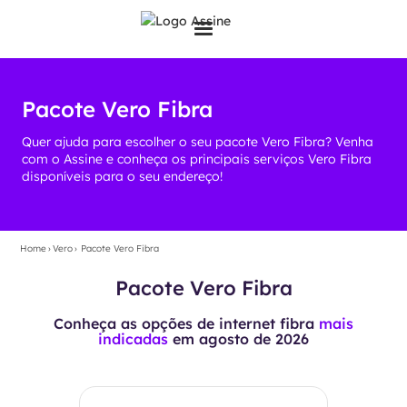
Pacote Vero Fibra
Quer ajuda para escolher o seu pacote Vero Fibra? Venha
com o Assine e conheça os principais serviços Vero Fibra
disponíveis para o seu endereço!
Home
›
Vero
›
Pacote Vero Fibra
Pacote Vero Fibra
Conheça as opções de internet fibra
mais
indicadas
em
agosto de 2026