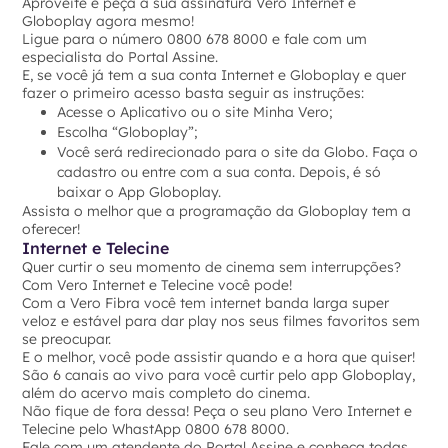
Aproveite e peça a sua assinatura Vero Internet e
Globoplay agora mesmo!
Ligue para o número 0800 678 8000 e fale com um
especialista do Portal Assine.
E, se você já tem a sua conta Internet e Globoplay e quer
fazer o primeiro acesso basta seguir as instruções:
Acesse o Aplicativo ou o site Minha Vero;
Escolha “Globoplay”;
Você será redirecionado para o site da Globo. Faça o
cadastro ou entre com a sua conta. Depois, é só
baixar o App Globoplay.
Assista o melhor que a programação da Globoplay tem a
oferecer!
Internet e Telecine
Quer curtir o seu momento de cinema sem interrupções?
Com Vero Internet e Telecine você pode!
Com a Vero Fibra você tem internet banda larga super
veloz e estável para dar play nos seus filmes favoritos sem
se preocupar.
E o melhor, você pode assistir quando e a hora que quiser!
São 6 canais ao vivo para você curtir pelo app Globoplay,
além do acervo mais completo do cinema.
Não fique de fora dessa! Peça o seu plano Vero Internet e
Telecine pelo WhastApp 0800 678 8000.
Fale com um atendente do Portal Assine e conheça todas