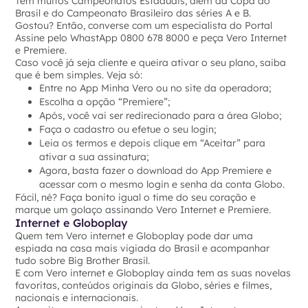
Tem muitos Campeonatos Estaduais, além da Copa do
Brasil e do Campeonato Brasileiro das séries A e B.
Gostou? Então, converse com um especialista do Portal
Assine pelo WhastApp 0800 678 8000 e peça Vero Internet
e Premiere.
Caso você já seja cliente e queira ativar o seu plano, saiba
que é bem simples. Veja só:
Entre no App Minha Vero ou no site da operadora;
Escolha a opção “Premiere”;
Após, você vai ser redirecionado para a área Globo;
Faça o cadastro ou efetue o seu login;
Leia os termos e depois clique em “Aceitar” para
ativar a sua assinatura;
Agora, basta fazer o download do App Premiere e
acessar com o mesmo login e senha da conta Globo.
Fácil, né? Faça bonito igual o time do seu coração e
marque um golaço assinando Vero Internet e Premiere.
Internet e Globoplay
Quem tem Vero internet e Globoplay pode dar uma
espiada na casa mais vigiada do Brasil e acompanhar
tudo sobre Big Brother Brasil.
E com Vero internet e Globoplay ainda tem as suas novelas
favoritas, conteúdos originais da Globo, séries e filmes,
nacionais e internacionais.