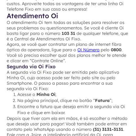
custos. Aproveite todas as vantagens de ter uma linha Oi
Telefone Fixo em sua casa ou empresa!
Atendimento Oi
O atendimento Oi tem todas as soluções para resolver os
seus problemas ou questionamentos. Se você é cliente Oi
basta ligar para o número
103 31
de qualquer telefone, que
é a Central de Atendimentos Oi Fixo.
Agora, se você quer contratar um plano de internet fibra
óptica da operadora, ligue para o
Oi Número
pelo
0800
.
Você só precisa escolher qual dos planos melhor te atende
e clicar em “Contrate Online”.
Segunda via Oi Fixo
A segunda via Oi Fixo pode ser emitida pelo aplicativo
Minha Oi, cujo acesso pode ser feito pelo site ou pelo
Smartphone. O passo a passo para encontrar a sua
segunda via Oi Fixo:
Acesse o
Minha Oi
;
Na página principal, clique no botão “
Fatura
”;
Encontre a fatura que deseja emitir a segunda via Oi
Fixo e clique em baixar.
Depois que tiver com ela em mãos, é só escolher o método
que deseja usar para pagar! Você também pode entrar em
contato pelo WhatsApp usando o número
(31) 3131-3131
.
Fale com a Joice, a inteligência artificial da Oi, para