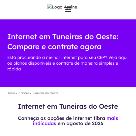
Internet em Tuneiras do Oeste:
Compare e contrate agora
Está procurando a melhor internet para seu CEP? Veja aqui
os planos disponíveis e contrate de maneira simples e
rápida
Home
›
Cidades
›
Tuneiras do Oeste
Internet em Tuneiras do Oeste
Conheça as opções de internet fibra
mais
indicadas
em
agosto de 2026