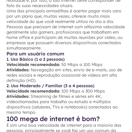
realidade e, por isso, a sua internet deve corresponder de
fato às suas necessidades atuais.
Uma das principais armadilhas é aceitar pagar mais caro
por um plano que, muitas vezes, oferece muito mais
velocidade do que você realmente utiliza no dia a dia.
Pessoas que precisam de internet com altíssima velocidade
geralmente são gamers, profissionais que trabalham em
home office e participam de muitas reuniões por vídeo, ou
empresas que possuem diversos dispositivos conectados
simultaneamente.
Para um usuário comum
1. Uso Básico (1 a 2 pessoas)
Velocidade recomendada:
50 Mbps a 100 Mbps
Atividades:
Navegação em sites, envio de e-mails, uso de
redes sociais e reprodução ocasional de vídeos em alta
definição (HD).
2. Uso Moderado / Familiar (3 a 4 pessoas)
Velocidade recomendada:
100 Mbps a 300 Mbps
Atividades:
Streaming de filmes e séries em 4K,
videochamadas para trabalho ou estudo e múltiplos
dispositivos (celulares, TVs e notebooks) conectados ao
mesmo tempo.
100 mega de internet é bom?
É sim uma boa velocidade de internet para a maioria das
pessoas, principalmente se você faz um uso comum da