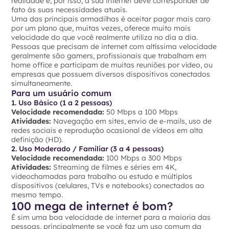
realidade e, por isso, a sua internet deve corresponder de
fato às suas necessidades atuais.
Uma das principais armadilhas é aceitar pagar mais caro
por um plano que, muitas vezes, oferece muito mais
velocidade do que você realmente utiliza no dia a dia.
Pessoas que precisam de internet com altíssima velocidade
geralmente são gamers, profissionais que trabalham em
home office e participam de muitas reuniões por vídeo, ou
empresas que possuem diversos dispositivos conectados
simultaneamente.
Para um usuário comum
1. Uso Básico (1 a 2 pessoas)
Velocidade recomendada:
50 Mbps a 100 Mbps
Atividades:
Navegação em sites, envio de e-mails, uso de
redes sociais e reprodução ocasional de vídeos em alta
definição (HD).
2. Uso Moderado / Familiar (3 a 4 pessoas)
Velocidade recomendada:
100 Mbps a 300 Mbps
Atividades:
Streaming de filmes e séries em 4K,
videochamadas para trabalho ou estudo e múltiplos
dispositivos (celulares, TVs e notebooks) conectados ao
mesmo tempo.
100 mega de internet é bom?
É sim uma boa velocidade de internet para a maioria das
pessoas, principalmente se você faz um uso comum da