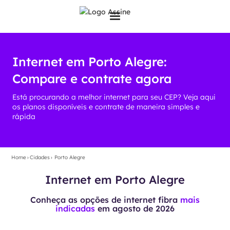
Internet em Porto Alegre:
Compare e contrate agora
Está procurando a melhor internet para seu CEP? Veja aqui
os planos disponíveis e contrate de maneira simples e
rápida
Home
›
Cidades
›
Porto Alegre
Internet em Porto Alegre
Conheça as opções de internet fibra
mais
indicadas
em
agosto de 2026