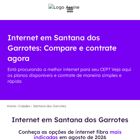
Internet em Santana dos
Garrotes: Compare e contrate
agora
Está procurando a melhor internet para seu CEP? Veja aqui
os planos disponíveis e contrate de maneira simples e
rápida
Home
›
Cidades
›
Santana dos Garrotes
Internet em Santana dos Garrotes
Conheça as opções de internet fibra
mais
indicadas
em
agosto de 2026