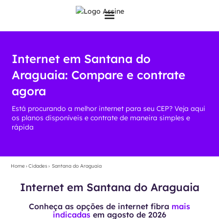
Internet em Santana do
Araguaia: Compare e contrate
agora
Está procurando a melhor internet para seu CEP? Veja aqui
os planos disponíveis e contrate de maneira simples e
rápida
Home
›
Cidades
›
Santana do Araguaia
Internet em Santana do Araguaia
Conheça as opções de internet fibra
mais
indicadas
em
agosto de 2026