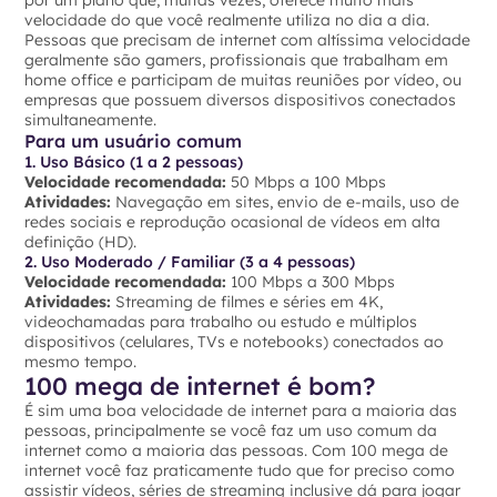
por um plano que, muitas vezes, oferece muito mais
velocidade do que você realmente utiliza no dia a dia.
Pessoas que precisam de internet com altíssima velocidade
geralmente são gamers, profissionais que trabalham em
home office e participam de muitas reuniões por vídeo, ou
empresas que possuem diversos dispositivos conectados
simultaneamente.
Para um usuário comum
1. Uso Básico (1 a 2 pessoas)
Velocidade recomendada:
50 Mbps a 100 Mbps
Atividades:
Navegação em sites, envio de e-mails, uso de
redes sociais e reprodução ocasional de vídeos em alta
definição (HD).
2. Uso Moderado / Familiar (3 a 4 pessoas)
Velocidade recomendada:
100 Mbps a 300 Mbps
Atividades:
Streaming de filmes e séries em 4K,
videochamadas para trabalho ou estudo e múltiplos
dispositivos (celulares, TVs e notebooks) conectados ao
mesmo tempo.
100 mega de internet é bom?
É sim uma boa velocidade de internet para a maioria das
pessoas, principalmente se você faz um uso comum da
internet como a maioria das pessoas. Com 100 mega de
internet você faz praticamente tudo que for preciso como
assistir vídeos, séries de streaming inclusive dá para jogar