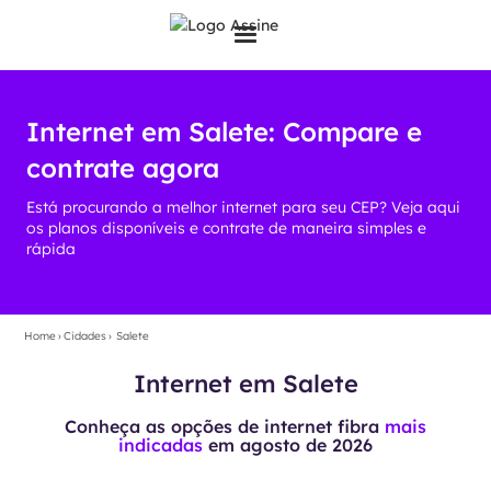
Internet em Salete: Compare e
contrate agora
Está procurando a melhor internet para seu CEP? Veja aqui
os planos disponíveis e contrate de maneira simples e
rápida
Home
›
Cidades
›
Salete
Internet em Salete
Conheça as opções de internet fibra
mais
indicadas
em
agosto de 2026