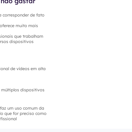
 não gastar
e corresponder de fato
 oferece muito mais
sionais que trabalham
rsos dispositivos
ional de vídeos em alta
múltiplos dispositivos
ê faz um uso comum da
do que for preciso como
fissional