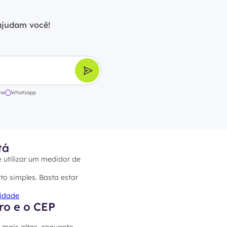
ajudam você!
ne
Whatsapp
tá
e utilizar um medidor de
to simples. Basta estar
cidade
ro e o CEP