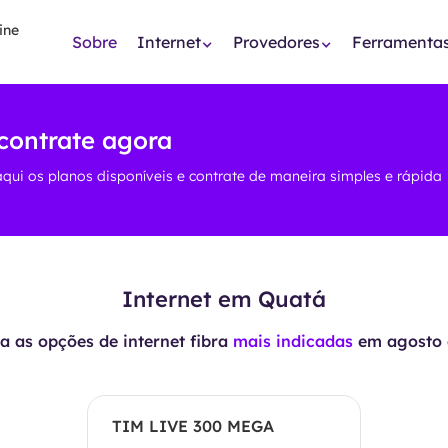
Sobre
Internet
Provedores
Ferramenta
contrate agora
aqui os planos disponíveis e contrate de maneira simples e rápida
Internet em Quatá
 as opções de internet fibra
mais indicadas
em
agosto 
TIM LIVE 300 MEGA