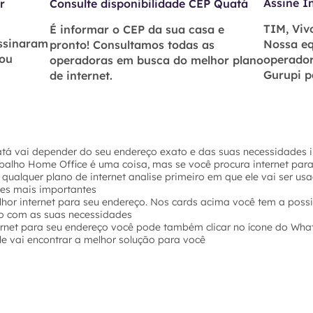
Assine I
r
Consulte disponibilidade CEP Quatá
TIM, Vivo
É informar o CEP da sua casa e
assinaram
Nossa eq
pronto! Consultamos todas as
 ou
operador
operadoras em busca do melhor plano
Gurupi p
de internet.
atá vai depender do seu endereço exato e das suas necessidades i
abalho Home Office é uma coisa, mas se você procura internet par
 qualquer plano de internet analise primeiro em que ele vai ser u
hes mais importantes
hor internet para seu endereço. Nos cards acima você tem a possi
o com as suas necessidades
ernet para seu endereço você pode também clicar no ícone do Wha
e vai encontrar a melhor solução para você