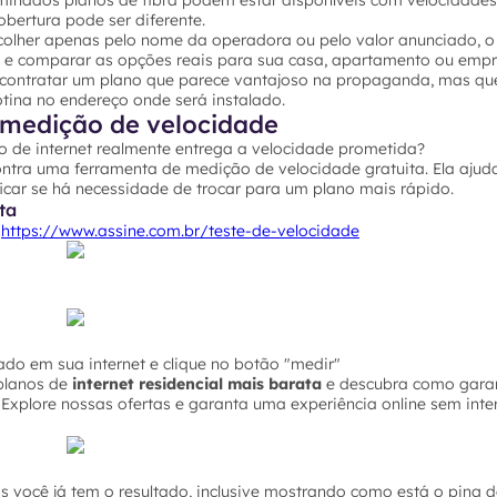
rminados planos de fibra podem estar disponíveis com velocidades
bertura pode ser diferente.
colher apenas pelo nome da operadora ou pelo valor anunciado, o 
P e comparar as opções reais para sua casa, apartamento ou empr
 contratar um plano que parece vantajoso na propaganda, mas qu
ina no endereço onde será instalado.
medição de velocidade
o de internet realmente entrega a velocidade prometida?
ontra uma ferramenta de medição de velocidade gratuita. Ela ajuda
icar se há necessidade de trocar para um plano mais rápido.
ta
o
https://www.assine.com.br/teste-de-velocidade
do em sua internet e clique no botão "medir"
planos de
internet residencial mais barata
e descubra como garan
Explore nossas ofertas e garanta uma experiência online sem inte
você já tem o resultado, inclusive mostrando como está o ping de