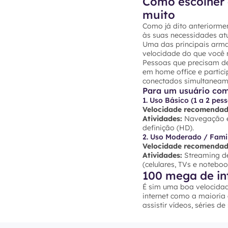
Como escolher 
muito
Como já dito anteriormen
às suas necessidades atu
Uma das principais arma
velocidade do que você r
Pessoas que precisam de
em home office e partic
conectados simultaneam
Para um usuário co
1. Uso Básico (1 a 2 pes
Velocidade recomendad
Atividades:
Navegação em
definição (HD).
2. Uso Moderado / Famil
Velocidade recomendad
Atividades:
Streaming de
(celulares, TVs e noteb
100 mega de in
É sim uma boa velocidad
internet como a maioria
assistir vídeos, séries d