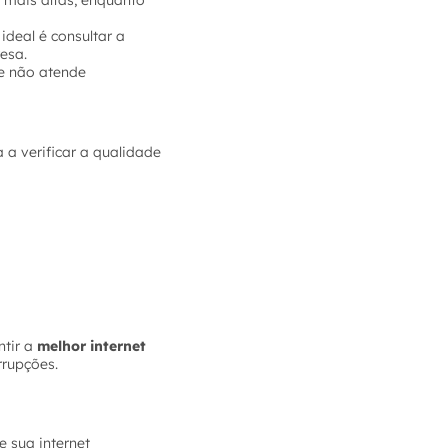
 mais altas, enquanto
ideal é consultar a
esa.
e não atende
 a verificar a qualidade
tir a
melhor internet
rrupções.
 sua internet