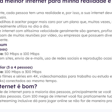
a melhor internet para minha realidade e
te, cada pessoa tem uma realidade e, por isso, a sua internet dev
ais.
dilhas é aceitar pagar mais caro por um plano que, muitas vezes,
ealmente utiliza no dia a dia.
 internet com altíssima velocidade geralmente são gamers, profis
ipam de muitas reuniões por vídeo, ou empresas que possuem dive
ente.
mum
soas)
a:
50 Mbps a 100 Mbps
 sites, envio de e-mails, uso de redes sociais e reprodução ocas
iar (3 a 4 pessoas)
a:
100 Mbps a 300 Mbps
 filmes e séries em 4K, videochamadas para trabalho ou estudo e 
ooks) conectados ao mesmo tempo.
ternet é bom?
e de internet para a maioria das pessoas, principalmente se voc
 das pessoas. Com 100 mega de internet você faz praticamente tu
e streaming inclusive dá para jogar online se não for de maneira pro