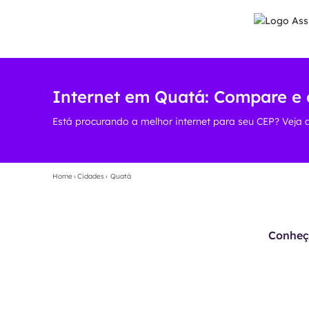
Internet em Quatá: Compare e 
Está procurando a melhor internet para seu CEP? Veja 
Home
›
Cidades
›
Quatá
Conheça