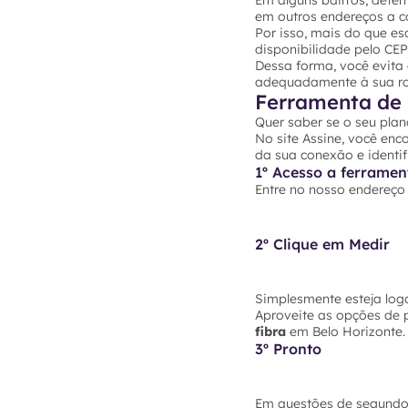
Em alguns bairros, dete
em outros endereços a co
Por isso, mais do que es
disponibilidade pelo CE
Dessa forma, você evita
adequadamente à sua rot
Ferramenta de 
Quer saber se o seu plan
No site Assine, você enc
da sua conexão e identif
1º Acesso a ferramen
Entre no nosso endereç
2º Clique em Medir
Simplesmente esteja loga
Aproveite as opções de 
fibra
em Belo Horizonte. 
3º Pronto
Em questões de segundos 