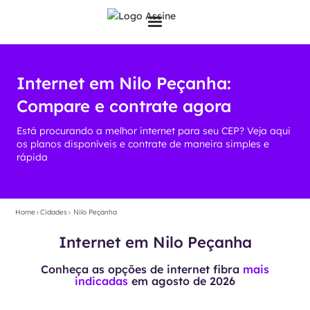
Internet em Nilo Peçanha:
Compare e contrate agora
Está procurando a melhor internet para seu CEP? Veja aqui
os planos disponíveis e contrate de maneira simples e
rápida
Home
›
Cidades
›
Nilo Peçanha
Internet em Nilo Peçanha
Conheça as opções de internet fibra
mais
indicadas
em
agosto de 2026