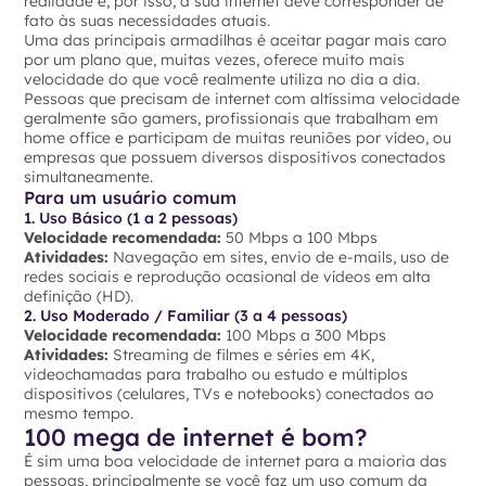
realidade e, por isso, a sua internet deve corresponder de
fato às suas necessidades atuais.
Uma das principais armadilhas é aceitar pagar mais caro
por um plano que, muitas vezes, oferece muito mais
velocidade do que você realmente utiliza no dia a dia.
Pessoas que precisam de internet com altíssima velocidade
geralmente são gamers, profissionais que trabalham em
home office e participam de muitas reuniões por vídeo, ou
empresas que possuem diversos dispositivos conectados
simultaneamente.
Para um usuário comum
1. Uso Básico (1 a 2 pessoas)
Velocidade recomendada:
50 Mbps a 100 Mbps
Atividades:
Navegação em sites, envio de e-mails, uso de
redes sociais e reprodução ocasional de vídeos em alta
definição (HD).
2. Uso Moderado / Familiar (3 a 4 pessoas)
Velocidade recomendada:
100 Mbps a 300 Mbps
Atividades:
Streaming de filmes e séries em 4K,
videochamadas para trabalho ou estudo e múltiplos
dispositivos (celulares, TVs e notebooks) conectados ao
mesmo tempo.
100 mega de internet é bom?
É sim uma boa velocidade de internet para a maioria das
pessoas, principalmente se você faz um uso comum da