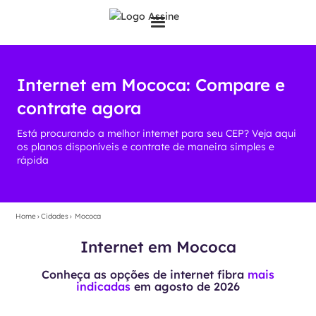
Internet em Mococa: Compare e
contrate agora
Está procurando a melhor internet para seu CEP? Veja aqui
os planos disponíveis e contrate de maneira simples e
rápida
Home
›
Cidades
›
Mococa
Internet em Mococa
Conheça as opções de internet fibra
mais
indicadas
em
agosto de 2026