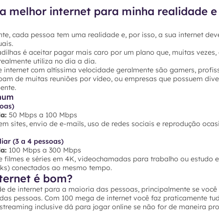
a melhor internet para minha realidade e
te, cada pessoa tem uma realidade e, por isso, a sua internet dev
ais.
dilhas é aceitar pagar mais caro por um plano que, muitas vezes,
ealmente utiliza no dia a dia.
 internet com altíssima velocidade geralmente são gamers, profis
ipam de muitas reuniões por vídeo, ou empresas que possuem dive
ente.
mum
soas)
a:
50 Mbps a 100 Mbps
 sites, envio de e-mails, uso de redes sociais e reprodução ocas
iar (3 a 4 pessoas)
a:
100 Mbps a 300 Mbps
 filmes e séries em 4K, videochamadas para trabalho ou estudo e 
ooks) conectados ao mesmo tempo.
ternet é bom?
e de internet para a maioria das pessoas, principalmente se voc
 das pessoas. Com 100 mega de internet você faz praticamente tu
e streaming inclusive dá para jogar online se não for de maneira pro