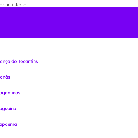
 sua internet
iança do Tocantins
nanás
ragominas
raguaína
Arapoema