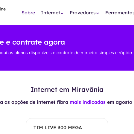
Sobre
Internet
Provedores
Ferramenta
e e contrate agora
aqui os planos disponíveis e contrate de maneira simples e rápida
Internet em Miravânia
 as opções de internet fibra
mais indicadas
em
agosto 
TIM LIVE 300 MEGA