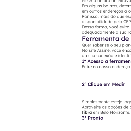
Mesmo dentro de Miravân
Em alguns bairros, dete
em outros endereços a co
Por isso, mais do que es
disponibilidade pelo CE
Dessa forma, você evita
adequadamente à sua rot
Ferramenta de 
Quer saber se o seu plan
No site Assine, você enc
da sua conexão e identif
1º Acesso a ferramen
Entre no nosso endereç
2º Clique em Medir
Simplesmente esteja loga
Aproveite as opções de 
fibra
em Belo Horizonte. 
3º Pronto