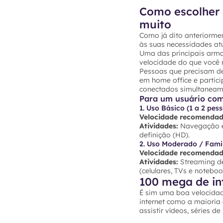
Como escolher 
muito
Como já dito anteriormen
às suas necessidades atu
Uma das principais arma
velocidade do que você r
Pessoas que precisam de
em home office e partic
conectados simultaneam
Para um usuário co
1. Uso Básico (1 a 2 pes
Velocidade recomendad
Atividades:
Navegação em
definição (HD).
2. Uso Moderado / Famil
Velocidade recomendad
Atividades:
Streaming de
(celulares, TVs e noteb
100 mega de in
É sim uma boa velocidad
internet como a maioria
assistir vídeos, séries d