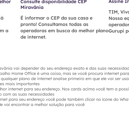
Assine I
elhor
Consulte disponibilidade CEP
Miravânia
TIM, Vivo
já
É informar o CEP da sua casa e
Nossa eq
pronto! Consultamos todas as
operador
om a
operadoras em busca do melhor plano
Gurupi p
de internet.
ravânia vai depender do seu endereço exato e das suas necessidad
abalho Home Office é uma coisa, mas se você procura internet par
 qualquer plano de internet analise primeiro em que ele vai ser u
hes mais importantes
hor internet para seu endereço. Nos cards acima você tem a possi
o com as suas necessidades
ernet para seu endereço você pode também clicar no ícone do Wha
e vai encontrar a melhor solução para você