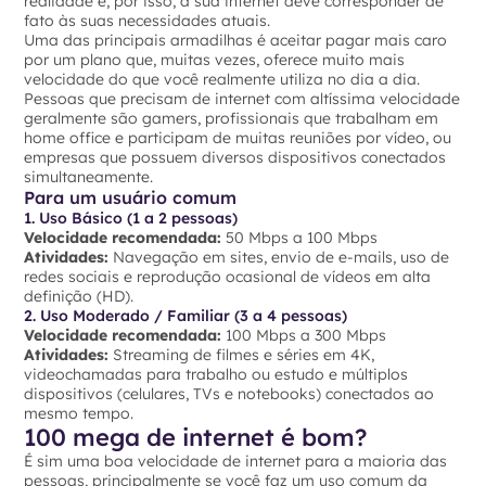
realidade e, por isso, a sua internet deve corresponder de
fato às suas necessidades atuais.
Uma das principais armadilhas é aceitar pagar mais caro
por um plano que, muitas vezes, oferece muito mais
velocidade do que você realmente utiliza no dia a dia.
Pessoas que precisam de internet com altíssima velocidade
geralmente são gamers, profissionais que trabalham em
home office e participam de muitas reuniões por vídeo, ou
empresas que possuem diversos dispositivos conectados
simultaneamente.
Para um usuário comum
1. Uso Básico (1 a 2 pessoas)
Velocidade recomendada:
50 Mbps a 100 Mbps
Atividades:
Navegação em sites, envio de e-mails, uso de
redes sociais e reprodução ocasional de vídeos em alta
definição (HD).
2. Uso Moderado / Familiar (3 a 4 pessoas)
Velocidade recomendada:
100 Mbps a 300 Mbps
Atividades:
Streaming de filmes e séries em 4K,
videochamadas para trabalho ou estudo e múltiplos
dispositivos (celulares, TVs e notebooks) conectados ao
mesmo tempo.
100 mega de internet é bom?
É sim uma boa velocidade de internet para a maioria das
pessoas, principalmente se você faz um uso comum da