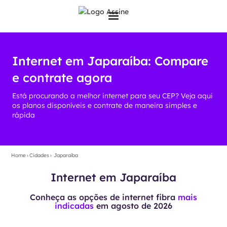
Internet em Japaraíba: Compare
e contrate agora
Está procurando a melhor internet para seu CEP? Veja aqui
os planos disponíveis e contrate de maneira simples e
rápida
Home
›
Cidades
›
Japaraíba
Internet em Japaraíba
Conheça as opções de internet fibra
mais
indicadas
em
agosto de 2026