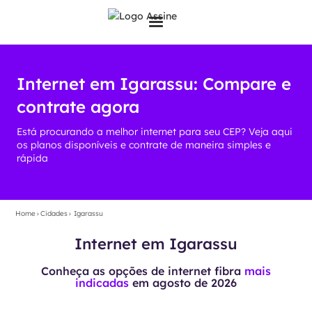
Internet em Igarassu: Compare e
contrate agora
Está procurando a melhor internet para seu CEP? Veja aqui
os planos disponíveis e contrate de maneira simples e
rápida
Home
›
Cidades
›
Igarassu
Internet em Igarassu
Conheça as opções de internet fibra
mais
indicadas
em
agosto de 2026