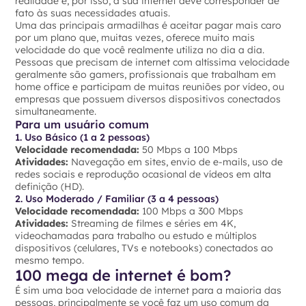
realidade e, por isso, a sua internet deve corresponder de
fato às suas necessidades atuais.
Uma das principais armadilhas é aceitar pagar mais caro
por um plano que, muitas vezes, oferece muito mais
velocidade do que você realmente utiliza no dia a dia.
Pessoas que precisam de internet com altíssima velocidade
geralmente são gamers, profissionais que trabalham em
home office e participam de muitas reuniões por vídeo, ou
empresas que possuem diversos dispositivos conectados
simultaneamente.
Para um usuário comum
1. Uso Básico (1 a 2 pessoas)
Velocidade recomendada:
50 Mbps a 100 Mbps
Atividades:
Navegação em sites, envio de e-mails, uso de
redes sociais e reprodução ocasional de vídeos em alta
definição (HD).
2. Uso Moderado / Familiar (3 a 4 pessoas)
Velocidade recomendada:
100 Mbps a 300 Mbps
Atividades:
Streaming de filmes e séries em 4K,
videochamadas para trabalho ou estudo e múltiplos
dispositivos (celulares, TVs e notebooks) conectados ao
mesmo tempo.
100 mega de internet é bom?
É sim uma boa velocidade de internet para a maioria das
pessoas, principalmente se você faz um uso comum da