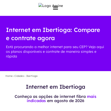
Internet em Ibertioga: Compare
e contrate agora
Está procurando a melhor internet para seu CEP? Veja aqui
os planos disponíveis e contrate de maneira simples e
rápida
Home
›
Cidades
›
Ibertioga
Internet em Ibertioga
Conheça as opções de internet fibra
mais
indicadas
em
agosto de 2026