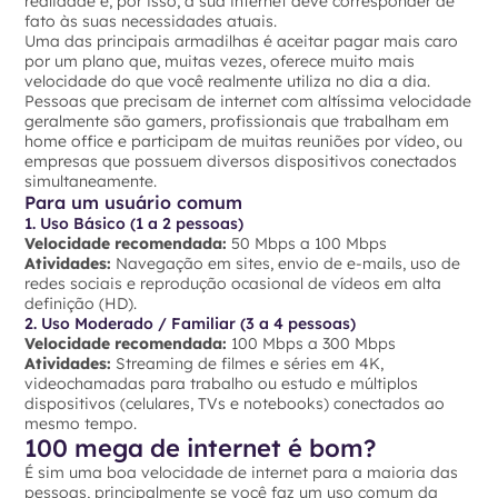
realidade e, por isso, a sua internet deve corresponder de
fato às suas necessidades atuais.
Uma das principais armadilhas é aceitar pagar mais caro
por um plano que, muitas vezes, oferece muito mais
velocidade do que você realmente utiliza no dia a dia.
Pessoas que precisam de internet com altíssima velocidade
geralmente são gamers, profissionais que trabalham em
home office e participam de muitas reuniões por vídeo, ou
empresas que possuem diversos dispositivos conectados
simultaneamente.
Para um usuário comum
1. Uso Básico (1 a 2 pessoas)
Velocidade recomendada:
50 Mbps a 100 Mbps
Atividades:
Navegação em sites, envio de e-mails, uso de
redes sociais e reprodução ocasional de vídeos em alta
definição (HD).
2. Uso Moderado / Familiar (3 a 4 pessoas)
Velocidade recomendada:
100 Mbps a 300 Mbps
Atividades:
Streaming de filmes e séries em 4K,
videochamadas para trabalho ou estudo e múltiplos
dispositivos (celulares, TVs e notebooks) conectados ao
mesmo tempo.
100 mega de internet é bom?
É sim uma boa velocidade de internet para a maioria das
pessoas, principalmente se você faz um uso comum da