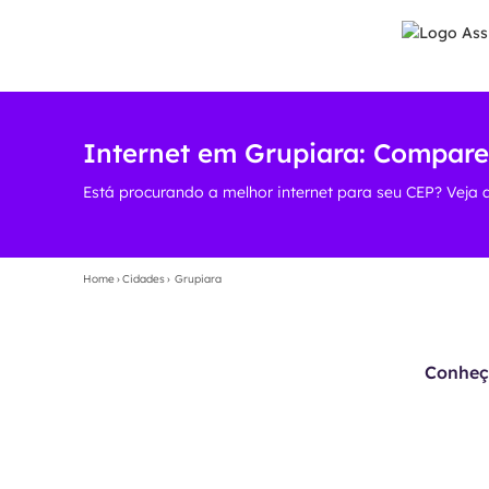
Internet em Grupiara: Compare
Está procurando a melhor internet para seu CEP? Veja 
Home
›
Cidades
›
Grupiara
Conheça