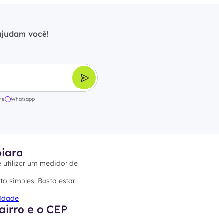
ajudam você!
ne
Whatsapp
piara
e utilizar um medidor de
to simples. Basta estar
cidade
airro e o CEP