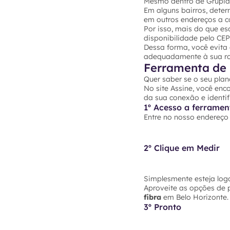
Mesmo dentro de Grupiar
Em alguns bairros, dete
em outros endereços a co
Por isso, mais do que es
disponibilidade pelo CE
Dessa forma, você evita
adequadamente à sua rot
Ferramenta de 
Quer saber se o seu plan
No site Assine, você enc
da sua conexão e identif
1º Acesso a ferramen
Entre no nosso endereç
2º Clique em Medir
Simplesmente esteja loga
Aproveite as opções de 
fibra
em Belo Horizonte. 
3º Pronto