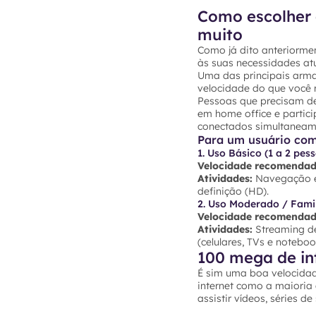
Como escolher 
muito
Como já dito anteriormen
às suas necessidades atu
Uma das principais arma
velocidade do que você r
Pessoas que precisam de
em home office e partic
conectados simultaneam
Para um usuário co
1. Uso Básico (1 a 2 pes
Velocidade recomendad
Atividades:
Navegação em
definição (HD).
2. Uso Moderado / Famil
Velocidade recomendad
Atividades:
Streaming de
(celulares, TVs e noteb
100 mega de in
É sim uma boa velocidad
internet como a maioria
assistir vídeos, séries d