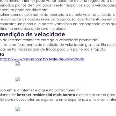
a, a melhor internet pode variar bastante de uma região para out
rminados planos de fibra podem estar disponíveis com velocidades
bertura pode ser diferente.
colher apenas pelo nome da operadora ou pelo valor anunciado, o 
P e comparar as opções reais para sua casa, apartamento ou empr
 contratar um plano que parece vantajoso na propaganda, mas qu
ina no endereço onde será instalado.
medição de velocidade
o de internet realmente entrega a velocidade prometida?
ontra uma ferramenta de medição de velocidade gratuita. Ela ajuda
icar se há necessidade de trocar para um plano mais rápido.
ta
o
https://www.assine.com.br/teste-de-velocidade
do em sua internet e clique no botão "medir"
planos de
internet residencial mais barata
e descubra como garan
Explore nossas ofertas e garanta uma experiência online sem inte