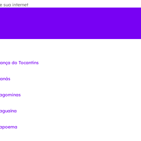
 sua internet
iança do Tocantins
nanás
ragominas
raguaína
Arapoema