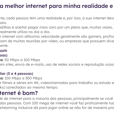
a melhor internet para minha realidade e
te, cada pessoa tem uma realidade e, por isso, a sua internet dev
ais.
dilhas é aceitar pagar mais caro por um plano que, muitas vezes,
ealmente utiliza no dia a dia.
 internet com altíssima velocidade geralmente são gamers, profis
ipam de muitas reuniões por vídeo, ou empresas que possuem dive
ente.
mum
soas)
a:
50 Mbps a 100 Mbps
 sites, envio de e-mails, uso de redes sociais e reprodução ocas
iar (3 a 4 pessoas)
a:
100 Mbps a 300 Mbps
 filmes e séries em 4K, videochamadas para trabalho ou estudo e 
ooks) conectados ao mesmo tempo.
ternet é bom?
e de internet para a maioria das pessoas, principalmente se voc
 das pessoas. Com 100 mega de internet você faz praticamente tu
e streaming inclusive dá para jogar online se não for de maneira pro