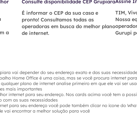
Assine I
lhor
Consulte disponibilidade CEP Grupiara
TIM, Vivo
É informar o CEP da sua casa e
á
Nossa eq
pronto! Consultamos todas as
operador
operadoras em busca do melhor plano
om a
Gurupi p
de internet.
piara vai depender do seu endereço exato e das suas necessidades
abalho Home Office é uma coisa, mas se você procura internet par
 qualquer plano de internet analise primeiro em que ele vai ser u
hes mais importantes
hor internet para seu endereço. Nos cards acima você tem a possi
o com as suas necessidades
ernet para seu endereço você pode também clicar no ícone do Wha
e vai encontrar a melhor solução para você