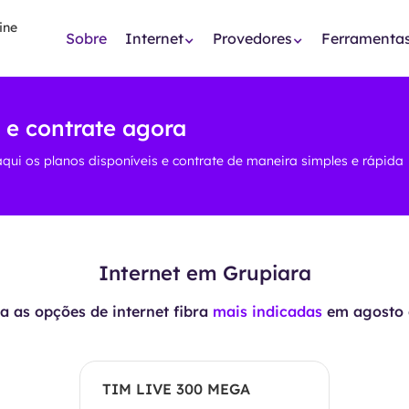
Sobre
Internet
Provedores
Ferramenta
 e contrate agora
aqui os planos disponíveis e contrate de maneira simples e rápida
Internet em Grupiara
 as opções de internet fibra
mais indicadas
em
agosto 
TIM LIVE 300 MEGA