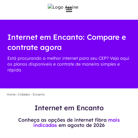
Internet em Encanto: Compare e
contrate agora
Está procurando a melhor internet para seu CEP? Veja aqui
os planos disponíveis e contrate de maneira simples e
rápida
Home
›
Cidades
›
Encanto
Internet em Encanto
Conheça as opções de internet fibra
mais
indicadas
em
agosto de 2026