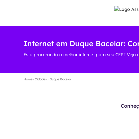
Internet em Duque Bacelar: Co
Está procurando a melhor internet para seu CEP? Veja 
Home
›
Cidades
›
Duque Bacelar
Conheça