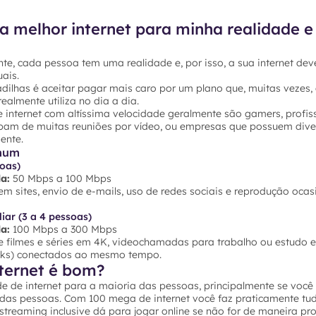
a melhor internet para minha realidade e
te, cada pessoa tem uma realidade e, por isso, a sua internet dev
ais.
dilhas é aceitar pagar mais caro por um plano que, muitas vezes,
ealmente utiliza no dia a dia.
 internet com altíssima velocidade geralmente são gamers, profis
ipam de muitas reuniões por vídeo, ou empresas que possuem dive
ente.
mum
soas)
a:
50 Mbps a 100 Mbps
 sites, envio de e-mails, uso de redes sociais e reprodução ocas
iar (3 a 4 pessoas)
a:
100 Mbps a 300 Mbps
 filmes e séries em 4K, videochamadas para trabalho ou estudo e 
ooks) conectados ao mesmo tempo.
ternet é bom?
e de internet para a maioria das pessoas, principalmente se voc
 das pessoas. Com 100 mega de internet você faz praticamente tu
e streaming inclusive dá para jogar online se não for de maneira pro