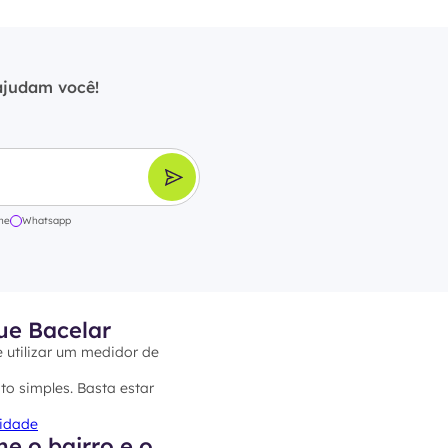
ajudam você!
ne
Whatsapp
ue Bacelar
e utilizar um medidor de
to simples. Basta estar
cidade
e o bairro e o