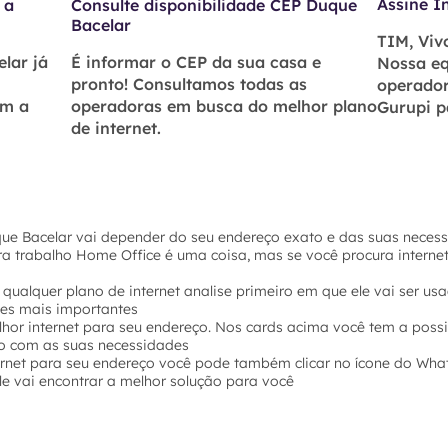
Assine I
 a
Consulte disponibilidade CEP Duque
Bacelar
TIM, Vivo
lar já
É informar o CEP da sua casa e
Nossa eq
pronto! Consultamos todas as
operador
om a
operadoras em busca do melhor plano
Gurupi p
de internet.
que Bacelar vai depender do seu endereço exato e das suas necess
ara trabalho Home Office é uma coisa, mas se você procura intern
 qualquer plano de internet analise primeiro em que ele vai ser u
hes mais importantes
hor internet para seu endereço. Nos cards acima você tem a possi
o com as suas necessidades
ernet para seu endereço você pode também clicar no ícone do Wha
e vai encontrar a melhor solução para você