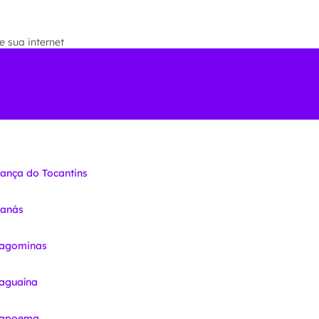
 sua internet
iança do Tocantins
nanás
ragominas
raguaína
Arapoema