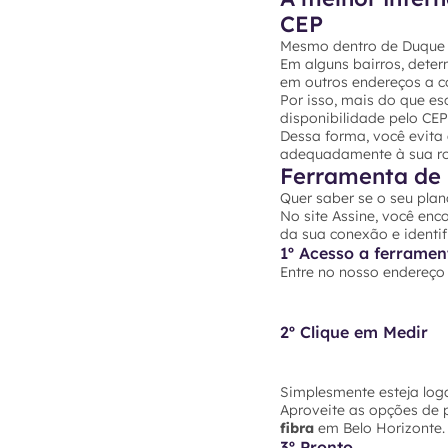
CEP
Mesmo dentro de Duque B
Em alguns bairros, dete
em outros endereços a co
Por isso, mais do que es
disponibilidade pelo CE
Dessa forma, você evita
adequadamente à sua rot
Ferramenta de 
Quer saber se o seu plan
No site Assine, você enc
da sua conexão e identif
1º Acesso a ferramen
Entre no nosso endereç
2º Clique em Medir
Simplesmente esteja loga
Aproveite as opções de 
fibra
em Belo Horizonte. 
3º Pronto