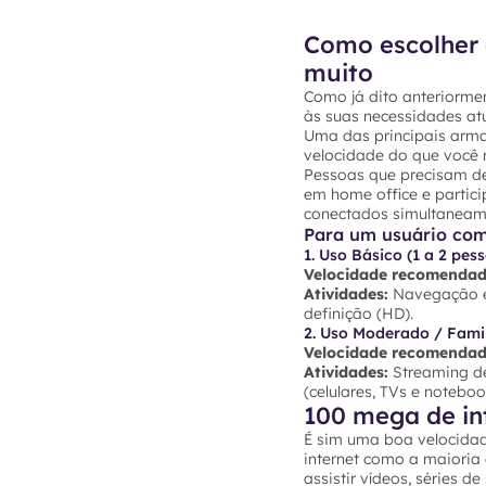
Como escolher 
muito
Como já dito anteriormen
às suas necessidades atu
Uma das principais arma
velocidade do que você r
Pessoas que precisam de
em home office e partic
conectados simultaneam
Para um usuário co
1. Uso Básico (1 a 2 pes
Velocidade recomendad
Atividades:
Navegação em
definição (HD).
2. Uso Moderado / Famil
Velocidade recomendad
Atividades:
Streaming de
(celulares, TVs e noteb
100 mega de in
É sim uma boa velocidad
internet como a maioria
assistir vídeos, séries d