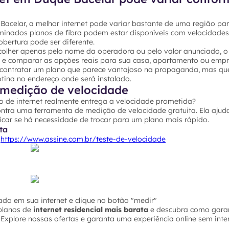
acelar, a melhor internet pode variar bastante de uma região par
rminados planos de fibra podem estar disponíveis com velocidades
bertura pode ser diferente.
colher apenas pelo nome da operadora ou pelo valor anunciado, o 
P e comparar as opções reais para sua casa, apartamento ou empr
 contratar um plano que parece vantajoso na propaganda, mas qu
ina no endereço onde será instalado.
medição de velocidade
o de internet realmente entrega a velocidade prometida?
ontra uma ferramenta de medição de velocidade gratuita. Ela ajuda
icar se há necessidade de trocar para um plano mais rápido.
ta
o
https://www.assine.com.br/teste-de-velocidade
do em sua internet e clique no botão "medir"
planos de
internet residencial mais barata
e descubra como garan
Explore nossas ofertas e garanta uma experiência online sem inte