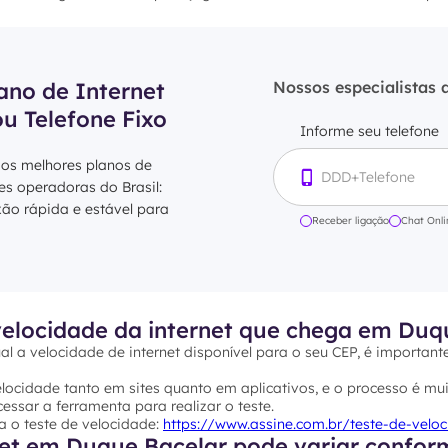
ano de Internet
Nossos especialistas 
ou Telefone Fixo
Informe seu telefone
 os melhores planos de
res operadoras do Brasil:
xão rápida e estável para
Receber ligação
Chat Onli
elocidade da internet que chega em Duq
al a velocidade de internet disponível para o seu CEP, é important
ocidade tanto em sites quanto em aplicativos, e o processo é mui
essar a ferramenta para realizar o teste.
a o teste de velocidade:
https://www.assine.com.br/teste-de-velo
net em Duque Bacelar pode variar conform