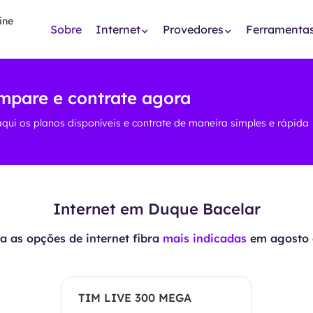
Sobre
Internet
Provedores
Ferramenta
mpare e contrate agora
aqui os planos disponíveis e contrate de maneira simples e rápida
Internet em Duque Bacelar
 as opções de internet fibra
mais indicadas
em
agosto 
TIM LIVE 300 MEGA