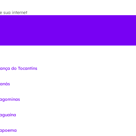
 sua internet
iança do Tocantins
nanás
ragominas
raguaína
Arapoema