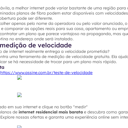
vila, a melhor internet pode variar bastante de uma região para 
rminados planos de fibra podem estar disponíveis com velocidades
bertura pode ser diferente.
colher apenas pelo nome da operadora ou pelo valor anunciado, o 
P e comparar as opções reais para sua casa, apartamento ou empr
 contratar um plano que parece vantajoso na propaganda, mas qu
ina no endereço onde será instalado.
medição de velocidade
o de internet realmente entrega a velocidade prometida?
ontra uma ferramenta de medição de velocidade gratuita. Ela ajuda
icar se há necessidade de trocar para um plano mais rápido.
ta
o
https://www.assine.com.br/teste-de-velocidade
do em sua internet e clique no botão "medir"
planos de
internet residencial mais barata
e descubra como garan
Explore nossas ofertas e garanta uma experiência online sem inte