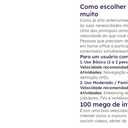
Como escolher 
muito
Como já dito anteriormen
às suas necessidades atu
Uma das principais arma
velocidade do que você r
Pessoas que precisam de
em home office e partic
conectados simultaneam
Para um usuário co
1. Uso Básico (1 a 2 pes
Velocidade recomendad
Atividades:
Navegação em
definição (HD).
2. Uso Moderado / Famil
Velocidade recomendad
Atividades:
Streaming de
(celulares, TVs e noteb
100 mega de in
É sim uma boa velocidad
internet como a maioria
assistir vídeos, séries d