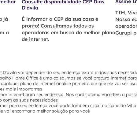
Assine I
 melhor
Consulte disponibilidade CEP Dias
D'ávila
TIM, Vivo
a já
É informar o CEP da sua casa e
Nossa eq
pronto! Consultamos todas as
operador
om a
operadoras em busca do melhor plano
Gurupi p
de internet.
s D'ávila vai depender do seu endereço exato e das suas necessid
abalho Home Office é uma coisa, mas se você procura internet par
 qualquer plano de internet analise primeiro em que ele vai ser u
hes mais importantes
hor internet para seu endereço. Nos cards acima você tem a possi
o com as suas necessidades
ernet para seu endereço você pode também clicar no ícone do Wha
e vai encontrar a melhor solução para você