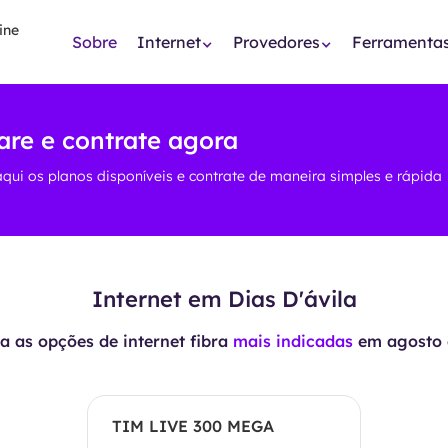
Sobre
Internet
Provedores
Ferramenta
are e contrate agora
aqui os planos disponíveis e contrate de maneira simples e rápida
Internet em Dias D'ávila
 as opções de internet fibra
mais indicadas
em
agosto 
TIM LIVE 300 MEGA