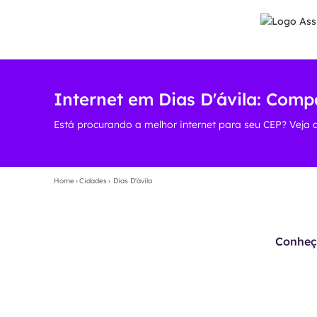
Internet em Dias D'ávila: Comp
Está procurando a melhor internet para seu CEP? Veja 
Home
›
Cidades
›
Dias D'ávila
Conheça