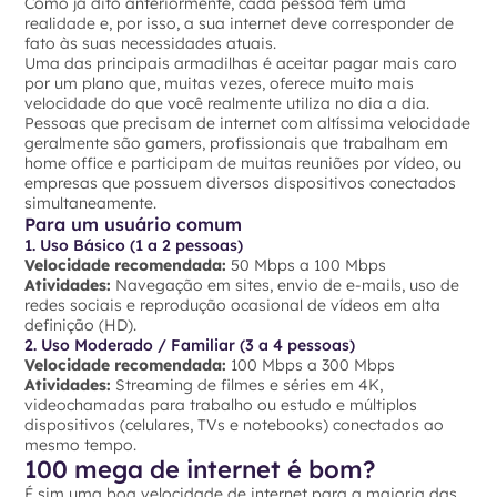
Como já dito anteriormente, cada pessoa tem uma
realidade e, por isso, a sua internet deve corresponder de
fato às suas necessidades atuais.
Uma das principais armadilhas é aceitar pagar mais caro
por um plano que, muitas vezes, oferece muito mais
velocidade do que você realmente utiliza no dia a dia.
Pessoas que precisam de internet com altíssima velocidade
geralmente são gamers, profissionais que trabalham em
home office e participam de muitas reuniões por vídeo, ou
empresas que possuem diversos dispositivos conectados
simultaneamente.
Para um usuário comum
1. Uso Básico (1 a 2 pessoas)
Velocidade recomendada:
50 Mbps a 100 Mbps
Atividades:
Navegação em sites, envio de e-mails, uso de
redes sociais e reprodução ocasional de vídeos em alta
definição (HD).
2. Uso Moderado / Familiar (3 a 4 pessoas)
Velocidade recomendada:
100 Mbps a 300 Mbps
Atividades:
Streaming de filmes e séries em 4K,
videochamadas para trabalho ou estudo e múltiplos
dispositivos (celulares, TVs e notebooks) conectados ao
mesmo tempo.
100 mega de internet é bom?
É sim uma boa velocidade de internet para a maioria das