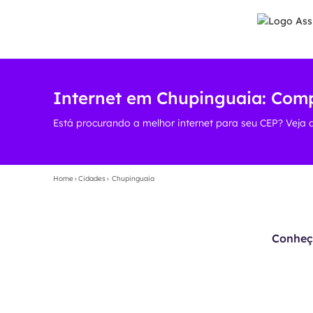
Internet em Chupinguaia: Comp
Está procurando a melhor internet para seu CEP? Veja 
Home
›
Cidades
›
Chupinguaia
Conheça