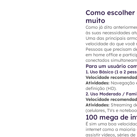
Como escolher 
muito
Como já dito anteriormen
às suas necessidades atu
Uma das principais arma
velocidade do que você r
Pessoas que precisam de
em home office e partic
conectados simultaneam
Para um usuário co
1. Uso Básico (1 a 2 pes
Velocidade recomendad
Atividades:
Navegação em
definição (HD).
2. Uso Moderado / Famil
Velocidade recomendad
Atividades:
Streaming de
(celulares, TVs e noteb
100 mega de in
É sim uma boa velocidad
internet como a maioria
assistir vídeos, séries d