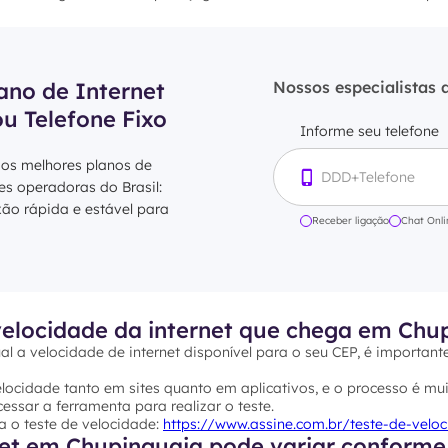
ano de Internet
Nossos especialistas 
ou Telefone Fixo
Informe seu telefone
 os melhores planos de
res operadoras do Brasil:
xão rápida e estável para
Receber ligação
Chat Onli
elocidade da internet que chega em Chu
al a velocidade de internet disponível para o seu CEP, é important
ocidade tanto em sites quanto em aplicativos, e o processo é mui
essar a ferramenta para realizar o teste.
a o teste de velocidade:
https://www.assine.com.br/teste-de-velo
net em Chupinguaia pode variar conforme 