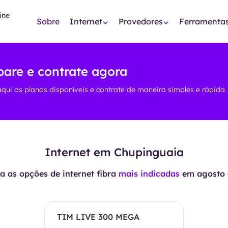
Sobre
Internet
Provedores
Ferramenta
are e contrate agora
aqui os planos disponíveis e contrate de maneira simples e rápida
Internet em Chupinguaia
 as opções de internet fibra
mais indicadas
em
agosto 
TIM LIVE 300 MEGA