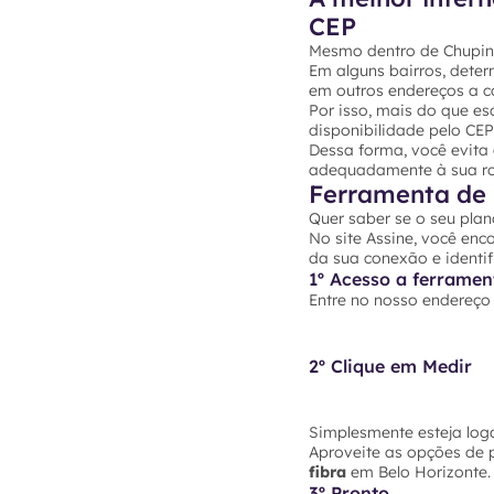
CEP
Mesmo dentro de Chuping
Em alguns bairros, dete
em outros endereços a co
Por isso, mais do que es
disponibilidade pelo CE
Dessa forma, você evita
adequadamente à sua rot
Ferramenta de 
Quer saber se o seu plan
No site Assine, você enc
da sua conexão e identif
1º Acesso a ferramen
Entre no nosso endereç
2º Clique em Medir
Simplesmente esteja loga
Aproveite as opções de 
fibra
em Belo Horizonte. 
3º Pronto