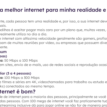
a melhor internet para minha realidade e
te, cada pessoa tem uma realidade e, por isso, a sua internet dev
ais.
dilhas é aceitar pagar mais caro por um plano que, muitas vezes,
ealmente utiliza no dia a dia.
 internet com altíssima velocidade geralmente são gamers, profis
ipam de muitas reuniões por vídeo, ou empresas que possuem dive
ente.
mum
soas)
a:
50 Mbps a 100 Mbps
 sites, envio de e-mails, uso de redes sociais e reprodução ocas
iar (3 a 4 pessoas)
a:
100 Mbps a 300 Mbps
 filmes e séries em 4K, videochamadas para trabalho ou estudo e 
ooks) conectados ao mesmo tempo.
ternet é bom?
e de internet para a maioria das pessoas, principalmente se voc
 das pessoas. Com 100 mega de internet você faz praticamente tu
e streaming inclusive dá para jogar online se não for de maneira pro