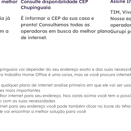
Assine I
a melhor
Consulte disponibilidade CEP
Chupinguaia
TIM, Vivo
ia já
É informar o CEP da sua casa e
Nossa eq
pronto! Consultamos todas as
operador
om a
operadoras em busca do melhor plano
Gurupi p
de internet.
upinguaia vai depender do seu endereço exato e das suas necessid
ara trabalho Home Office é uma coisa, mas se você procura intern
 qualquer plano de internet analise primeiro em que ele vai ser u
hes mais importantes
hor internet para seu endereço. Nos cards acima você tem a possi
o com as suas necessidades
ernet para seu endereço você pode também clicar no ícone do Wha
e vai encontrar a melhor solução para você