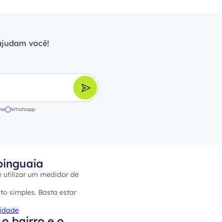
ajudam você!
ne
Whatsapp
pinguaia
e utilizar um medidor de
to simples. Basta estar
cidade
o bairro e o