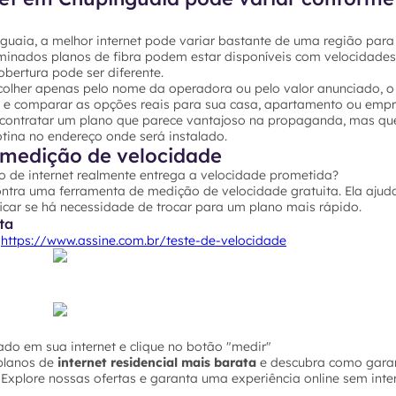
uaia, a melhor internet pode variar bastante de uma região para 
rminados planos de fibra podem estar disponíveis com velocidades
bertura pode ser diferente.
colher apenas pelo nome da operadora ou pelo valor anunciado, o 
P e comparar as opções reais para sua casa, apartamento ou empr
 contratar um plano que parece vantajoso na propaganda, mas qu
ina no endereço onde será instalado.
medição de velocidade
o de internet realmente entrega a velocidade prometida?
ontra uma ferramenta de medição de velocidade gratuita. Ela ajuda
icar se há necessidade de trocar para um plano mais rápido.
ta
o
https://www.assine.com.br/teste-de-velocidade
do em sua internet e clique no botão "medir"
planos de
internet residencial mais barata
e descubra como garan
Explore nossas ofertas e garanta uma experiência online sem inte