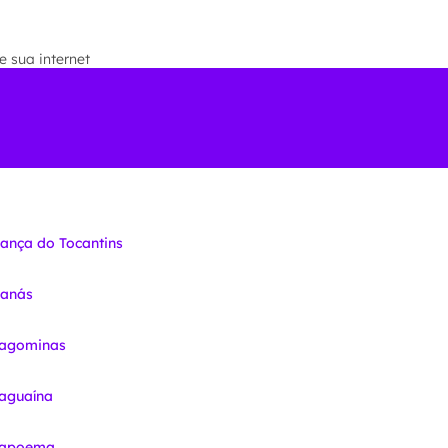
 sua internet
iança do Tocantins
nanás
ragominas
raguaína
Arapoema