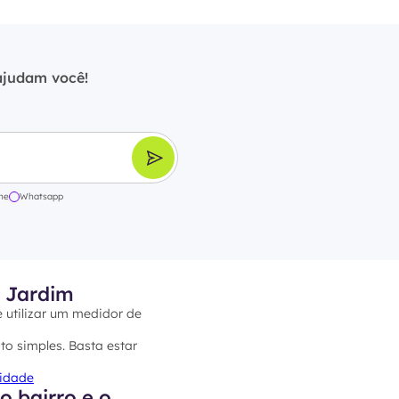
ajudam você!
ne
Whatsapp
m Jardim
e utilizar um medidor de
to simples. Basta estar
cidade
 bairro e o