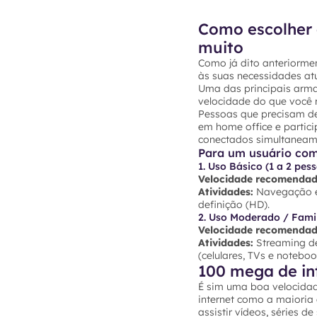
Como escolher 
muito
Como já dito anteriormen
às suas necessidades atu
Uma das principais arma
velocidade do que você r
Pessoas que precisam de
em home office e partic
conectados simultaneam
Para um usuário co
1. Uso Básico (1 a 2 pes
Velocidade recomendad
Atividades:
Navegação em
definição (HD).
2. Uso Moderado / Famil
Velocidade recomendad
Atividades:
Streaming de
(celulares, TVs e noteb
100 mega de in
É sim uma boa velocidad
internet como a maioria
assistir vídeos, séries d