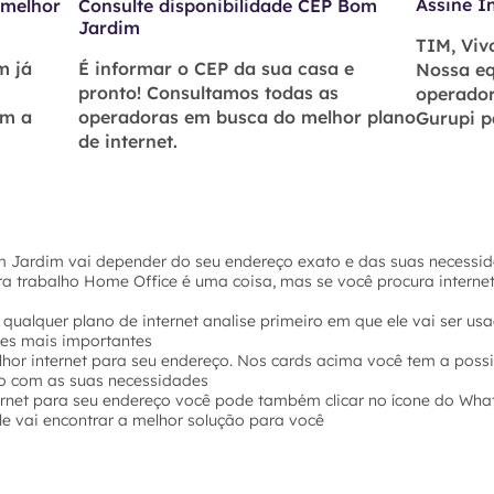
Assine I
 melhor
Consulte disponibilidade CEP Bom
Jardim
TIM, Vivo
m já
É informar o CEP da sua casa e
Nossa eq
pronto! Consultamos todas as
operador
om a
operadoras em busca do melhor plano
Gurupi p
de internet.
m Jardim vai depender do seu endereço exato e das suas necessida
ara trabalho Home Office é uma coisa, mas se você procura intern
 qualquer plano de internet analise primeiro em que ele vai ser u
hes mais importantes
hor internet para seu endereço. Nos cards acima você tem a possi
o com as suas necessidades
ernet para seu endereço você pode também clicar no ícone do Wha
e vai encontrar a melhor solução para você