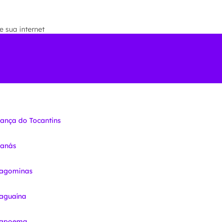
 sua internet
iança do Tocantins
nanás
ragominas
raguaína
Arapoema