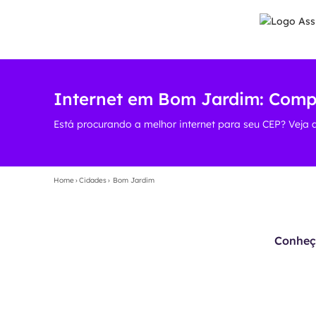
Internet em Bom Jardim: Compa
Está procurando a melhor internet para seu CEP? Veja 
Home
›
Cidades
›
Bom Jardim
Conheça