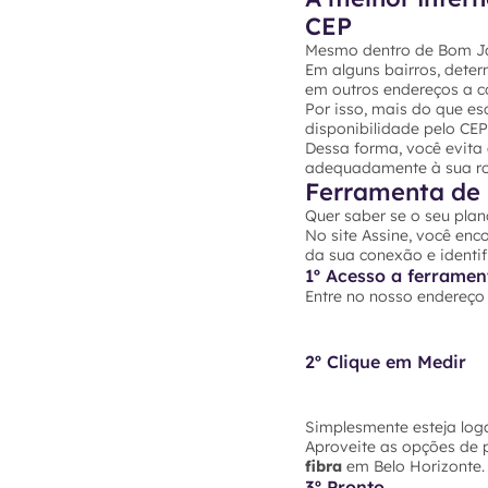
CEP
Mesmo dentro de Bom Jar
Em alguns bairros, dete
em outros endereços a co
Por isso, mais do que es
disponibilidade pelo CE
Dessa forma, você evita
adequadamente à sua rot
Ferramenta de 
Quer saber se o seu plan
No site Assine, você enc
da sua conexão e identif
1º Acesso a ferramen
Entre no nosso endereç
2º Clique em Medir
Simplesmente esteja loga
Aproveite as opções de 
fibra
em Belo Horizonte. 
3º Pronto