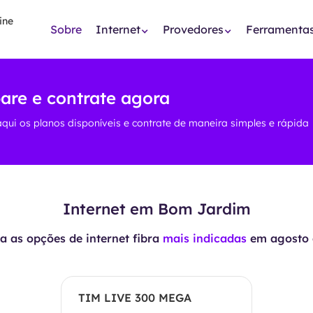
Sobre
Internet
Provedores
Ferramenta
re e contrate agora
aqui os planos disponíveis e contrate de maneira simples e rápida
Internet em Bom Jardim
 as opções de internet fibra
mais indicadas
em
agosto 
TIM LIVE 300 MEGA