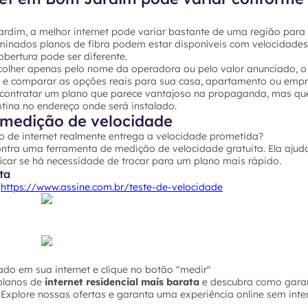
dim, a melhor internet pode variar bastante de uma região para 
rminados planos de fibra podem estar disponíveis com velocidades
bertura pode ser diferente.
colher apenas pelo nome da operadora ou pelo valor anunciado, o 
P e comparar as opções reais para sua casa, apartamento ou empr
 contratar um plano que parece vantajoso na propaganda, mas qu
ina no endereço onde será instalado.
medição de velocidade
o de internet realmente entrega a velocidade prometida?
ontra uma ferramenta de medição de velocidade gratuita. Ela ajuda
icar se há necessidade de trocar para um plano mais rápido.
ta
o
https://www.assine.com.br/teste-de-velocidade
do em sua internet e clique no botão "medir"
planos de
internet residencial mais barata
e descubra como garan
Explore nossas ofertas e garanta uma experiência online sem inte