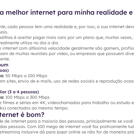
a melhor internet para minha realidade e
te, cada pessoa tem uma realidade e, por isso, a sua internet dev
ais.
dilhas é aceitar pagar mais caro por um plano que, muitas vezes,
ealmente utiliza no dia a dia.
 internet com altíssima velocidade geralmente são gamers, profis
ipam de muitas reuniões por vídeo, ou empresas que possuem dive
ente.
mum
soas)
a:
50 Mbps a 100 Mbps
 sites, envio de e-mails, uso de redes sociais e reprodução ocas
iar (3 a 4 pessoas)
a:
100 Mbps a 300 Mbps
 filmes e séries em 4K, videochamadas para trabalho ou estudo e 
ooks) conectados ao mesmo tempo.
ternet é bom?
e de internet para a maioria das pessoas, principalmente se voc
 das pessoas. Com 100 mega de internet você faz praticamente tu
e streaming inclusive dá para jogar online se não for de maneira pro