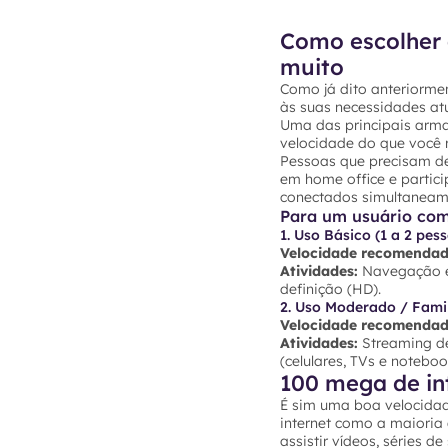
Como escolher 
muito
Como já dito anteriormen
às suas necessidades atu
Uma das principais arma
velocidade do que você r
Pessoas que precisam de
em home office e partic
conectados simultaneam
Para um usuário co
1. Uso Básico (1 a 2 pes
Velocidade recomendad
Atividades:
Navegação em
definição (HD).
2. Uso Moderado / Famil
Velocidade recomendad
Atividades:
Streaming de
(celulares, TVs e noteb
100 mega de in
É sim uma boa velocidad
internet como a maioria
assistir vídeos, séries d