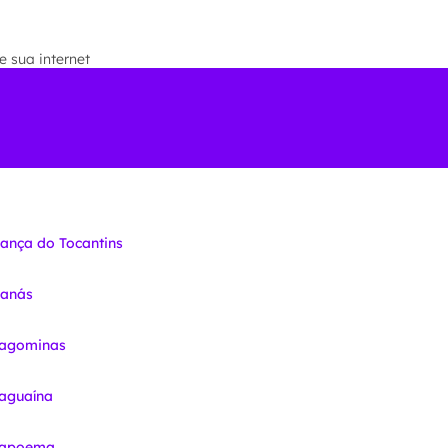
 sua internet
iança do Tocantins
nanás
ragominas
raguaína
Arapoema