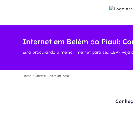
Internet em Belém do Piauí: C
Está procurando a melhor internet para seu CEP? Veja 
Home
›
Cidades
›
Belém do Piauí
Conheça