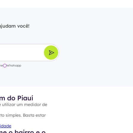
ajudam você!
ne
Whatsapp
m do Piauí
e utilizar um medidor de
to simples. Basta estar
cidade
e o bairro e o