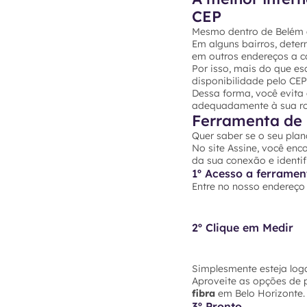
CEP
Mesmo dentro de Belém do
Em alguns bairros, dete
em outros endereços a co
Por isso, mais do que es
disponibilidade pelo CE
Dessa forma, você evita
adequadamente à sua rot
Ferramenta de 
Quer saber se o seu plan
No site Assine, você enc
da sua conexão e identif
1º Acesso a ferramen
Entre no nosso endereç
2º Clique em Medir
Simplesmente esteja loga
Aproveite as opções de 
fibra
em Belo Horizonte. 
3º Pronto