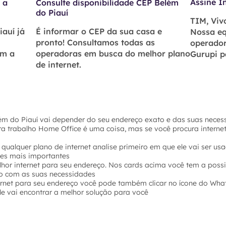
Assine I
 a
Consulte disponibilidade CEP Belém
do Piauí
TIM, Vivo
iauí já
É informar o CEP da sua casa e
Nossa eq
pronto! Consultamos todas as
operador
om a
operadoras em busca do melhor plano
Gurupi p
de internet.
ém do Piauí vai depender do seu endereço exato e das suas necess
ara trabalho Home Office é uma coisa, mas se você procura intern
 qualquer plano de internet analise primeiro em que ele vai ser u
hes mais importantes
hor internet para seu endereço. Nos cards acima você tem a possi
o com as suas necessidades
ernet para seu endereço você pode também clicar no ícone do Wha
e vai encontrar a melhor solução para você