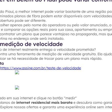
 Piauí, a melhor internet pode variar bastante de uma região par
rminados planos de fibra podem estar disponíveis com velocidades
bertura pode ser diferente.
colher apenas pelo nome da operadora ou pelo valor anunciado, o 
P e comparar as opções reais para sua casa, apartamento ou empr
 contratar um plano que parece vantajoso na propaganda, mas qu
ina no endereço onde será instalado.
medição de velocidade
o de internet realmente entrega a velocidade prometida?
ontra uma ferramenta de medição de velocidade gratuita. Ela ajuda
icar se há necessidade de trocar para um plano mais rápido.
ta
o
https://www.assine.com.br/teste-de-velocidade
do em sua internet e clique no botão "medir"
planos de
internet residencial mais barata
e descubra como garan
Explore nossas ofertas e garanta uma experiência online sem inte