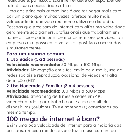
realidade e, por isso, a sua internet deve corresponder de
fato às suas necessidades atuais.
Uma das principais armadilhas é aceitar pagar mais caro
por um plano que, muitas vezes, oferece muito mais
velocidade do que você realmente utiliza no dia a dia.
Pessoas que precisam de internet com altíssima velocidade
geralmente são gamers, profissionais que trabalham em
home office e participam de muitas reuniões por vídeo, ou
empresas que possuem diversos dispositivos conectados
simultaneamente.
Para um usuário comum
1. Uso Básico (1 a 2 pessoas)
Velocidade recomendada:
50 Mbps a 100 Mbps
Atividades:
Navegação em sites, envio de e-mails, uso de
redes sociais e reprodução ocasional de vídeos em alta
definição (HD).
2. Uso Moderado / Familiar (3 a 4 pessoas)
Velocidade recomendada:
100 Mbps a 300 Mbps
Atividades:
Streaming de filmes e séries em 4K,
videochamadas para trabalho ou estudo e múltiplos
dispositivos (celulares, TVs e notebooks) conectados ao
mesmo tempo.
100 mega de internet é bom?
É sim uma boa velocidade de internet para a maioria das
pessoas, principalmente se você faz um uso comum da