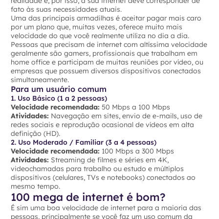
realidade e, por isso, a sua internet deve corresponder de
fato às suas necessidades atuais.
Uma das principais armadilhas é aceitar pagar mais caro
por um plano que, muitas vezes, oferece muito mais
velocidade do que você realmente utiliza no dia a dia.
Pessoas que precisam de internet com altíssima velocidade
geralmente são gamers, profissionais que trabalham em
home office e participam de muitas reuniões por vídeo, ou
empresas que possuem diversos dispositivos conectados
simultaneamente.
Para um usuário comum
1. Uso Básico (1 a 2 pessoas)
Velocidade recomendada:
50 Mbps a 100 Mbps
Atividades:
Navegação em sites, envio de e-mails, uso de
redes sociais e reprodução ocasional de vídeos em alta
definição (HD).
2. Uso Moderado / Familiar (3 a 4 pessoas)
Velocidade recomendada:
100 Mbps a 300 Mbps
Atividades:
Streaming de filmes e séries em 4K,
videochamadas para trabalho ou estudo e múltiplos
dispositivos (celulares, TVs e notebooks) conectados ao
mesmo tempo.
100 mega de internet é bom?
É sim uma boa velocidade de internet para a maioria das
pessoas, principalmente se você faz um uso comum da