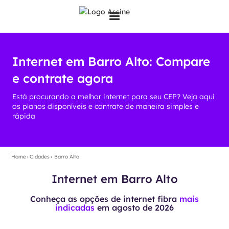
Internet em Barro Alto: Compare
e contrate agora
Está procurando a melhor internet para seu CEP? Veja aqui
os planos disponíveis e contrate de maneira simples e
rápida
Home
›
Cidades
›
Barro Alto
Internet em Barro Alto
Conheça as opções de internet fibra
mais
indicadas
em
agosto de 2026