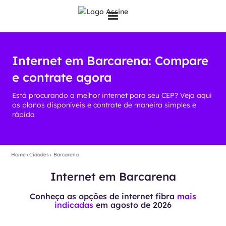
Internet em Barcarena: Compare
e contrate agora
Está procurando a melhor internet para seu CEP? Veja aqui
os planos disponíveis e contrate de maneira simples e
rápida
Home
›
Cidades
›
Barcarena
Internet em Barcarena
Conheça as opções de internet fibra
mais
indicadas
em
agosto de 2026