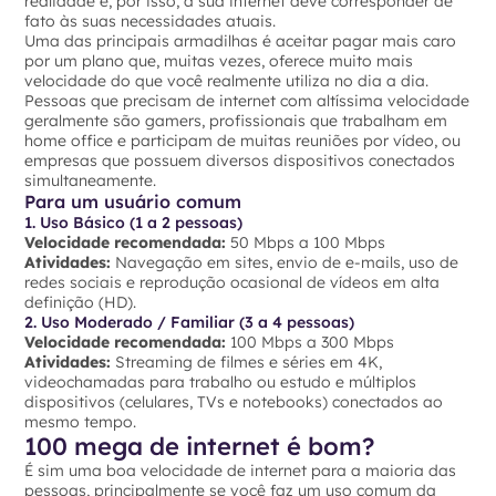
realidade e, por isso, a sua internet deve corresponder de
fato às suas necessidades atuais.
Uma das principais armadilhas é aceitar pagar mais caro
por um plano que, muitas vezes, oferece muito mais
velocidade do que você realmente utiliza no dia a dia.
Pessoas que precisam de internet com altíssima velocidade
geralmente são gamers, profissionais que trabalham em
home office e participam de muitas reuniões por vídeo, ou
empresas que possuem diversos dispositivos conectados
simultaneamente.
Para um usuário comum
1. Uso Básico (1 a 2 pessoas)
Velocidade recomendada:
50 Mbps a 100 Mbps
Atividades:
Navegação em sites, envio de e-mails, uso de
redes sociais e reprodução ocasional de vídeos em alta
definição (HD).
2. Uso Moderado / Familiar (3 a 4 pessoas)
Velocidade recomendada:
100 Mbps a 300 Mbps
Atividades:
Streaming de filmes e séries em 4K,
videochamadas para trabalho ou estudo e múltiplos
dispositivos (celulares, TVs e notebooks) conectados ao
mesmo tempo.
100 mega de internet é bom?
É sim uma boa velocidade de internet para a maioria das
pessoas, principalmente se você faz um uso comum da