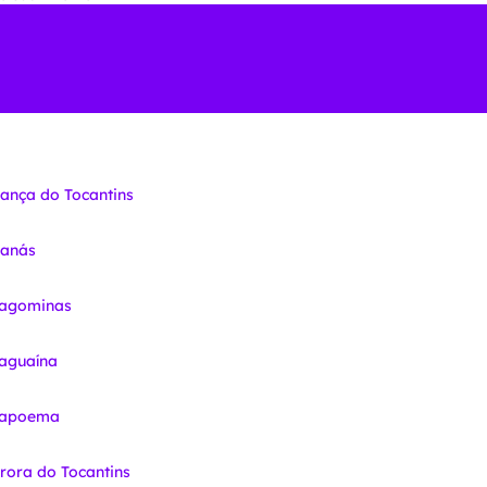
iança do Tocantins
nanás
ragominas
raguaína
Arapoema
urora do Tocantins