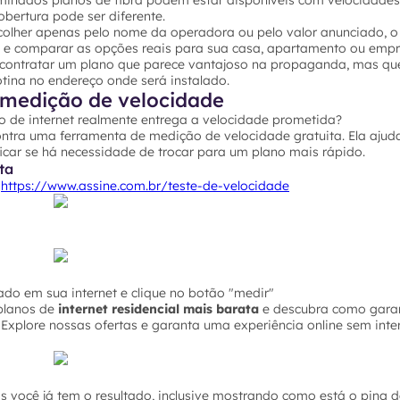
rminados planos de fibra podem estar disponíveis com velocidades
bertura pode ser diferente.
colher apenas pelo nome da operadora ou pelo valor anunciado, o 
P e comparar as opções reais para sua casa, apartamento ou empr
 contratar um plano que parece vantajoso na propaganda, mas qu
ina no endereço onde será instalado.
medição de velocidade
o de internet realmente entrega a velocidade prometida?
ontra uma ferramenta de medição de velocidade gratuita. Ela ajuda
icar se há necessidade de trocar para um plano mais rápido.
ta
o
https://www.assine.com.br/teste-de-velocidade
do em sua internet e clique no botão "medir"
planos de
internet residencial mais barata
e descubra como garan
Explore nossas ofertas e garanta uma experiência online sem inte
você já tem o resultado, inclusive mostrando como está o ping de