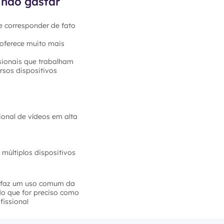
 não gastar
e corresponder de fato
 oferece muito mais
sionais que trabalham
rsos dispositivos
ional de vídeos em alta
múltiplos dispositivos
ê faz um uso comum da
do que for preciso como
fissional