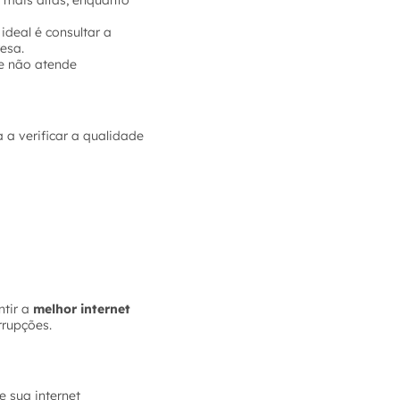
 mais altas, enquanto
ideal é consultar a
esa.
e não atende
 a verificar a qualidade
tir a
melhor internet
rrupções.
 sua internet