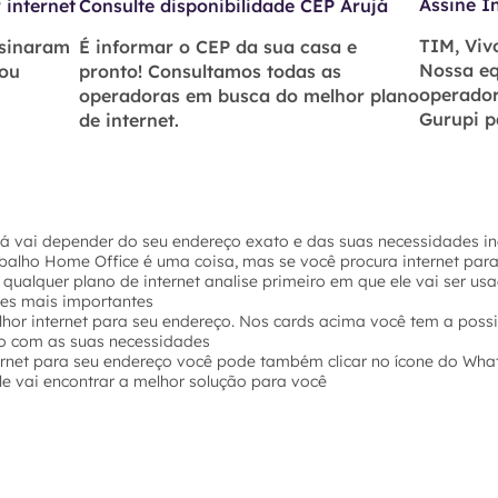
Assine I
 internet
Consulte disponibilidade CEP Arujá
TIM, Vivo
ssinaram
É informar o CEP da sua casa e
Nossa eq
 ou
pronto! Consultamos todas as
operador
operadoras em busca do melhor plano
Gurupi p
de internet.
já vai depender do seu endereço exato e das suas necessidades in
abalho Home Office é uma coisa, mas se você procura internet par
 qualquer plano de internet analise primeiro em que ele vai ser u
hes mais importantes
hor internet para seu endereço. Nos cards acima você tem a possi
o com as suas necessidades
ernet para seu endereço você pode também clicar no ícone do Wha
e vai encontrar a melhor solução para você