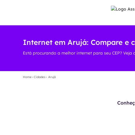
Internet em Arujá: Compare e 
Está procurando a melhor internet para seu CEP? Veja 
Home
›
Cidades
›
Arujá
Conheça