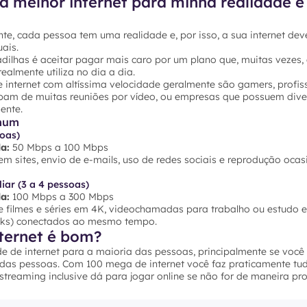
a melhor internet para minha realidade e
te, cada pessoa tem uma realidade e, por isso, a sua internet dev
ais.
dilhas é aceitar pagar mais caro por um plano que, muitas vezes,
ealmente utiliza no dia a dia.
 internet com altíssima velocidade geralmente são gamers, profis
ipam de muitas reuniões por vídeo, ou empresas que possuem dive
ente.
mum
soas)
a:
50 Mbps a 100 Mbps
 sites, envio de e-mails, uso de redes sociais e reprodução ocas
iar (3 a 4 pessoas)
a:
100 Mbps a 300 Mbps
 filmes e séries em 4K, videochamadas para trabalho ou estudo e 
ooks) conectados ao mesmo tempo.
ternet é bom?
e de internet para a maioria das pessoas, principalmente se voc
 das pessoas. Com 100 mega de internet você faz praticamente tu
e streaming inclusive dá para jogar online se não for de maneira pro