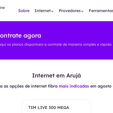
Sobre
Internet
Provedores
Ferramenta
contrate agora
aqui os planos disponíveis e contrate de maneira simples e rápida
Internet em Arujá
 as opções de internet fibra
mais indicadas
em
agosto 
TIM LIVE 300 MEGA