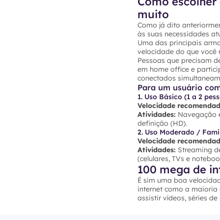
Como escolher 
muito
Como já dito anteriormen
às suas necessidades atu
Uma das principais arma
velocidade do que você r
Pessoas que precisam de
em home office e partic
conectados simultaneam
Para um usuário co
1. Uso Básico (1 a 2 pes
Velocidade recomendad
Atividades:
Navegação em
definição (HD).
2. Uso Moderado / Famil
Velocidade recomendad
Atividades:
Streaming de
(celulares, TVs e noteb
100 mega de in
É sim uma boa velocidad
internet como a maioria
assistir vídeos, séries d