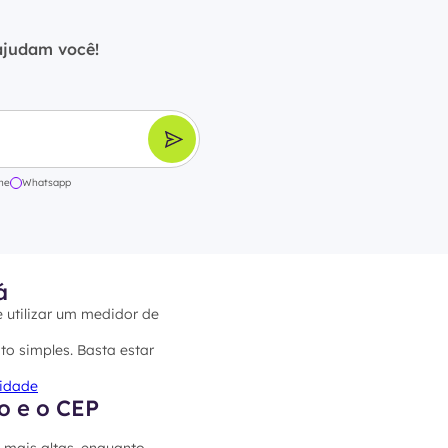
ajudam você!
ne
Whatsapp
á
e utilizar um medidor de
to simples. Basta estar
cidade
o e o CEP