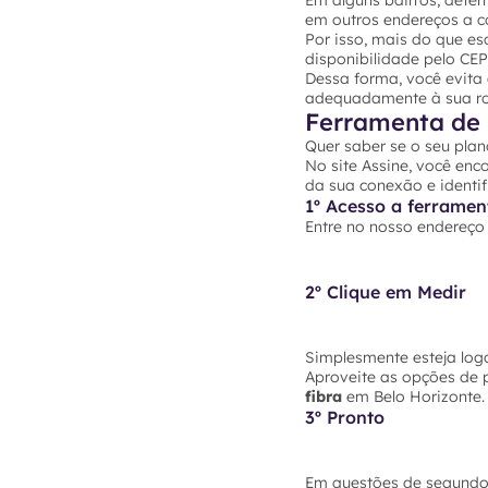
Em alguns bairros, dete
em outros endereços a co
Por isso, mais do que es
disponibilidade pelo CE
Dessa forma, você evita
adequadamente à sua rot
Ferramenta de 
Quer saber se o seu plan
No site Assine, você enc
da sua conexão e identif
1º Acesso a ferramen
Entre no nosso endereç
2º Clique em Medir
Simplesmente esteja loga
Aproveite as opções de 
fibra
em Belo Horizonte. 
3º Pronto
Em questões de segundos 