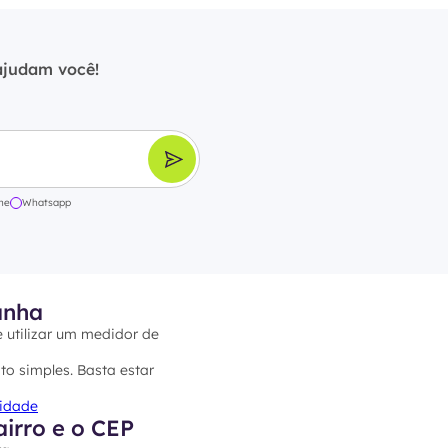
ajudam você!
ne
Whatsapp
anha
e utilizar um medidor de
to simples. Basta estar
cidade
irro e o CEP