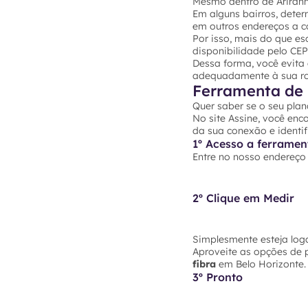
Mesmo dentro de Ariranha
Em alguns bairros, dete
em outros endereços a co
Por isso, mais do que es
disponibilidade pelo CE
Dessa forma, você evita
adequadamente à sua rot
Ferramenta de 
Quer saber se o seu plan
No site Assine, você enc
da sua conexão e identif
1º Acesso a ferramen
Entre no nosso endereç
2º Clique em Medir
Simplesmente esteja loga
Aproveite as opções de 
fibra
em Belo Horizonte. 
3º Pronto