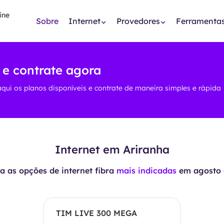
Sobre
Internet
Provedores
Ferramenta
 e contrate agora
aqui os planos disponíveis e contrate de maneira simples e rápida
Internet em Ariranha
 as opções de internet fibra
mais indicadas
em
agosto 
TIM LIVE 300 MEGA