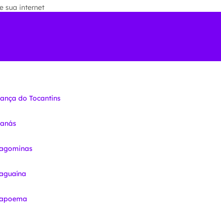
 sua internet
iança do Tocantins
nanás
ragominas
raguaína
Arapoema