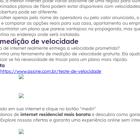
, a melhor internet pode variar bastante de uma região para outr
rminados planos de fibra podem estar disponíveis com velocidades
bertura pode ser diferente.
colher apenas pelo nome da operadora ou pelo valor anunciado, o 
P e comparar as opções reais para sua casa, apartamento ou empr
 contratar um plano que parece vantajoso na propaganda, mas qu
ina no endereço onde será instalado.
medição de velocidade
o de internet realmente entrega a velocidade prometida?
ontra uma ferramenta de medição de velocidade gratuita. Ela ajuda
icar se há necessidade de trocar para um plano mais rápido.
ta
o
https://www.assine.com.br/teste-de-velocidade
do em sua internet e clique no botão "medir"
planos de
internet residencial mais barata
e descubra como garan
Explore nossas ofertas e garanta uma experiência online sem inte