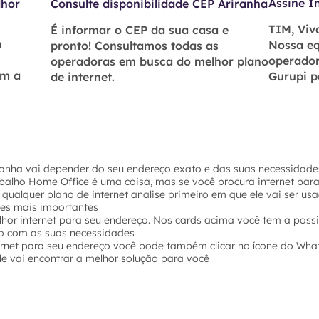
Assine I
lhor
Consulte disponibilidade CEP Ariranha
TIM, Vivo
É informar o CEP da sua casa e
á
Nossa eq
pronto! Consultamos todas as
operador
operadoras em busca do melhor plano
om a
Gurupi p
de internet.
ranha vai depender do seu endereço exato e das suas necessidades
abalho Home Office é uma coisa, mas se você procura internet par
 qualquer plano de internet analise primeiro em que ele vai ser u
hes mais importantes
hor internet para seu endereço. Nos cards acima você tem a possi
o com as suas necessidades
ernet para seu endereço você pode também clicar no ícone do Wha
e vai encontrar a melhor solução para você