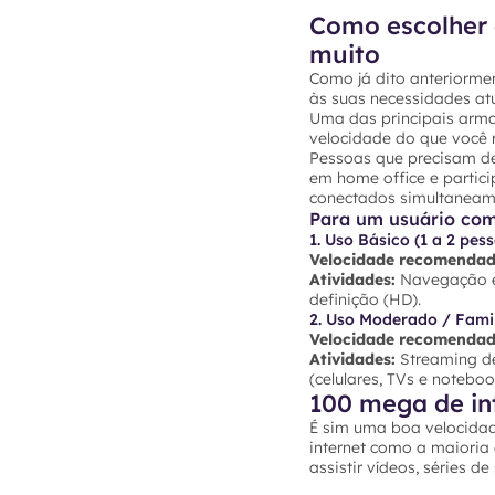
Como escolher 
muito
Como já dito anteriormen
às suas necessidades atu
Uma das principais arma
velocidade do que você r
Pessoas que precisam de
em home office e partic
conectados simultaneam
Para um usuário co
1. Uso Básico (1 a 2 pes
Velocidade recomendad
Atividades:
Navegação em
definição (HD).
2. Uso Moderado / Famil
Velocidade recomendad
Atividades:
Streaming de
(celulares, TVs e noteb
100 mega de in
É sim uma boa velocidad
internet como a maioria
assistir vídeos, séries d