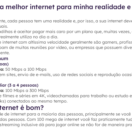
a melhor internet para minha realidade e
te, cada pessoa tem uma realidade e, por isso, a sua internet dev
ais.
dilhas é aceitar pagar mais caro por um plano que, muitas vezes,
ealmente utiliza no dia a dia.
 internet com altíssima velocidade geralmente são gamers, profis
ipam de muitas reuniões por vídeo, ou empresas que possuem dive
ente.
mum
soas)
a:
50 Mbps a 100 Mbps
 sites, envio de e-mails, uso de redes sociais e reprodução ocas
iar (3 a 4 pessoas)
a:
100 Mbps a 300 Mbps
 filmes e séries em 4K, videochamadas para trabalho ou estudo e 
ooks) conectados ao mesmo tempo.
ternet é bom?
e de internet para a maioria das pessoas, principalmente se voc
 das pessoas. Com 100 mega de internet você faz praticamente tu
e streaming inclusive dá para jogar online se não for de maneira pro