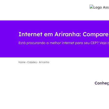
Internet em Ariranha: Compare
Está procurando a melhor internet para seu CEP? Veja 
Home
›
Cidades
›
Ariranha
Conheça