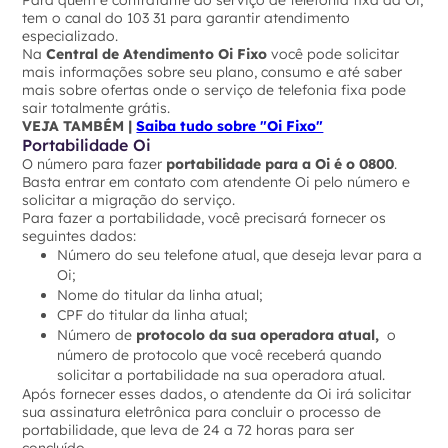
Para quem é contratante do serviço de telefonia fixa da Oi,
tem o canal do 103 31 para garantir atendimento
especializado.
Na
Central de Atendimento Oi Fixo
você pode solicitar
mais informações sobre seu plano, consumo e até saber
mais sobre ofertas onde o serviço de telefonia fixa pode
sair totalmente grátis.
VEJA TAMBÉM |
Saiba tudo sobre "Oi Fixo"
Portabilidade Oi
O número para fazer
portabilidade para a Oi é o 0800
.
Basta entrar em contato com atendente Oi pelo número e
solicitar a migração do serviço.
Para fazer a portabilidade, você precisará fornecer os
seguintes dados:
Número do seu telefone atual, que deseja levar para a
Oi;
Nome do titular da linha atual;
CPF do titular da linha atual;
Número de
protocolo da sua operadora atual,
o
número de protocolo que você receberá quando
solicitar a portabilidade na sua operadora atual.
Após fornecer esses dados, o atendente da Oi irá solicitar
sua assinatura eletrônica para concluir o processo de
portabilidade, que leva de 24 a 72 horas para ser