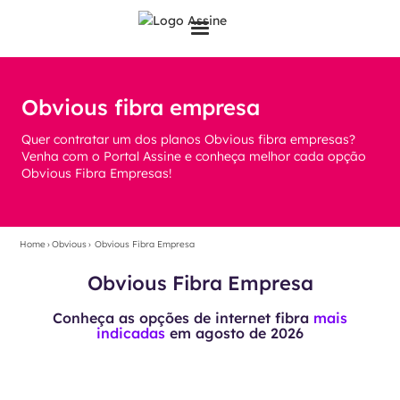
Obvious fibra empresa
Quer contratar um dos planos Obvious fibra empresas?
Venha com o Portal Assine e conheça melhor cada opção
Obvious Fibra Empresas!
Home
›
Obvious
›
Obvious Fibra Empresa
Obvious Fibra Empresa
Conheça as opções de internet fibra
mais
indicadas
em
agosto de 2026