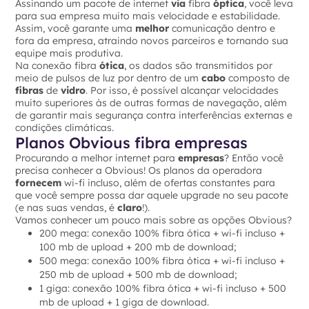
Assinando um pacote de internet
via
fibra
óptica
, você leva
para sua empresa muito mais velocidade e estabilidade.
Assim, você garante uma
melhor
comunicação dentro e
fora da empresa, atraindo novos parceiros e tornando sua
equipe mais produtiva.
Na conexão fibra
ótica
, os dados são transmitidos por
meio de pulsos de luz por dentro de um
cabo
composto de
fibras
de
vidro
. Por isso, é possível alcançar velocidades
muito superiores às de outras formas de navegação, além
de garantir mais segurança contra interferências externas e
condições climáticas.
Planos Obvious fibra empresas
Procurando a melhor internet para
empresas
? Então você
precisa conhecer a Obvious! Os planos da operadora
fornecem
wi-fi incluso, além de ofertas constantes para
que você sempre possa dar aquele upgrade no seu pacote
(e nas suas vendas, é
claro
!).
Vamos conhecer um pouco mais sobre as opções Obvious?
200 mega: conexão 100% fibra ótica + wi-fi incluso +
100 mb de upload + 200 mb de download;
500 mega: conexão 100% fibra ótica + wi-fi incluso +
250 mb de upload + 500 mb de download;
1 giga: conexão 100% fibra ótica + wi-fi incluso + 500
mb de upload + 1 giga de download.