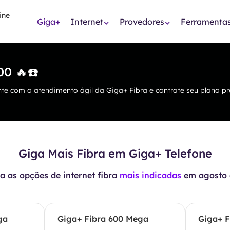
Giga+
Internet
Provedores
Ferramenta
00 🔥☎️
te com o atendimento ágil da Giga+ Fibra e contrate seu plano pre
Giga Mais Fibra em Giga+ Telefone
 as opções de internet fibra
mais indicadas
em
agosto 
ga
Giga+ Fibra 600 Mega
Giga+ F