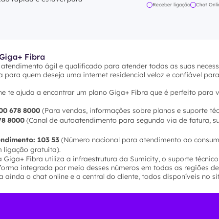
Receber ligação
Chat Onli
Giga+ Fibra
 atendimento ágil e qualificado para atender todas as suas neces
a para quem deseja uma internet residencial veloz e confiável pa
ine te ajuda a encontrar um plano Giga+ Fibra que é perfeito para 
00 678 8000
(Para vendas, informações sobre planos e suporte téc
78 8000
(Canal de autoatendimento para segunda via de fatura, su
endimento:
103 53
(Número nacional para atendimento ao consumi
ligação gratuita).
 Giga+ Fibra utiliza a infraestrutura da Sumicity, o suporte técnic
forma integrada por meio desses números em todas as regiões de
 ainda o chat online e a central do cliente, todos disponíveis no s