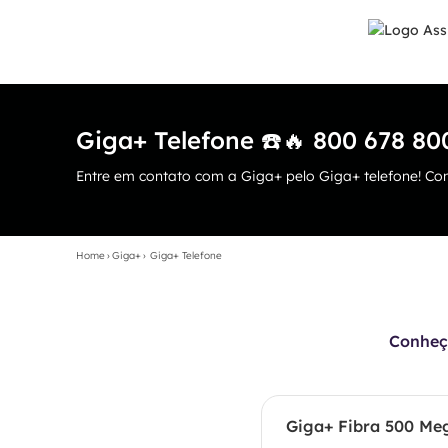
Giga+ Telefone ☎️🔥 800 678 80
Entre em contato com a Giga+ pelo Giga+ telefone! Con
Home
›
Giga+
›
Giga+ Telefone
Conheça
Giga+ Fibra 500 Me