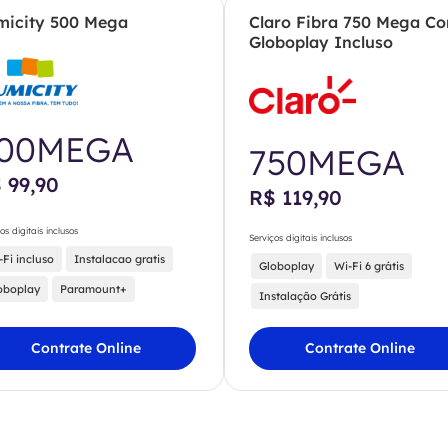
micity 500 Mega
Claro Fibra 750 Mega C
Globoplay Incluso
00MEGA
750MEGA
 99,90
R$ 119,90
os digitais inclusos
Serviços digitais inclusos
-Fi incluso
Instalacao gratis
Globoplay
Wi-Fi 6 grátis
oboplay
Paramount+
Instalação Grátis
Contrate Online
Contrate Online