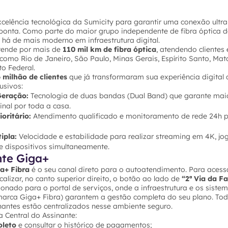
celência tecnológica da Sumicity para garantir uma conexão ultra
onta. Como parte do maior grupo independente de fibra óptica do B
há de mais moderno em infraestrutura digital.
stende por mais de
110 mil km de fibra óptica
, atendendo cliente
omo Rio de Janeiro, São Paulo, Minas Gerais, Espírito Santo, Mat
to Federal.
6 milhão de clientes
que já transformaram sua experiência digital
usivos:
Geração:
Tecnologia de duas bandas (Dual Band) que garante maior
inal por toda a casa.
oritário:
Atendimento qualificado e monitoramento de rede 24h p
ipla:
Velocidade e estabilidade para realizar streaming em 4K, jog
e dispositivos simultaneamente.
nte Giga+
ga+ Fibra
é o seu canal direto para o autoatendimento. Para acessar
calizar, no canto superior direito, o botão ao lado de
“2ª Via da F
cionado para o portal de serviços, onde a infraestrutura e os sist
arca Giga+ Fibra) garantem a gestão completa do seu plano. Tod
nantes estão centralizados nesse ambiente seguro.
 Central do Assinante:
oleto
e consultar o histórico de pagamentos;