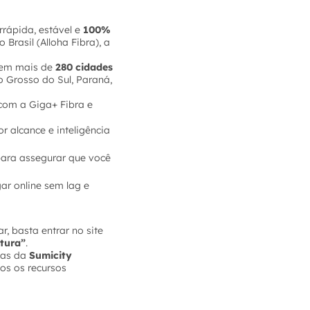
rrápida, estável e
100%
rasil (Alloha Fibra), a
s em mais de
280 cidades
o Grosso do Sul, Paraná,
 com a Giga+ Fibra e
 alcance e inteligência
ara assegurar que você
ar online sem lag e
, basta entrar no site
atura”
.
emas da
Sumicity
os os recursos