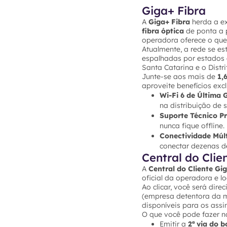
Giga+ Fibra
A
Giga+ Fibra
herda a ex
fibra óptica
de ponta a p
operadora oferece o que 
Atualmente, a rede se e
espalhadas por estados c
Santa Catarina e o Distri
Junte-se aos mais de
1,
aproveite benefícios excl
Wi-Fi 6 de Última 
na distribuição de s
Suporte Técnico Pri
nunca fique offline.
Conectividade Múlt
conectar dezenas d
Central do Clie
A
Central do Cliente Gi
oficial da operadora e lo
Ao clicar, você será dire
(empresa detentora da m
disponíveis para os assi
O que você pode fazer na
Emitir a
2ª via do b