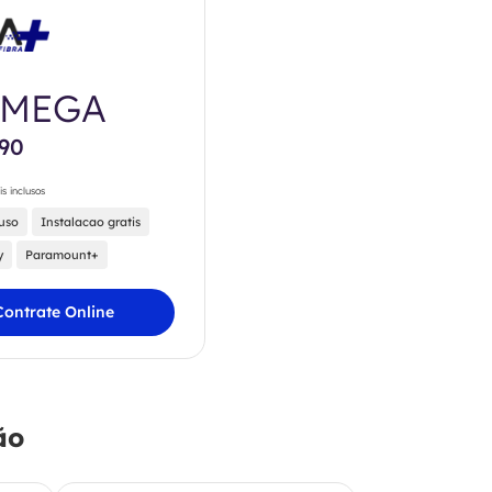
0MEGA
,90
is inclusos
luso
Instalacao gratis
y
Paramount+
Contrate Online
ão